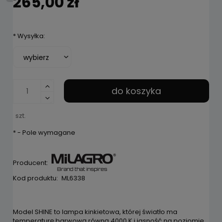
265,00 zł
*
Wysyłka:
do koszyka
szt.
*
- Pole wymagane
Producent:
Kod produktu:
ML6338
Model SHINE to lampa kinkietowa, której światło ma
temperaturę barwową równą 4000 K i jasność na poziomie