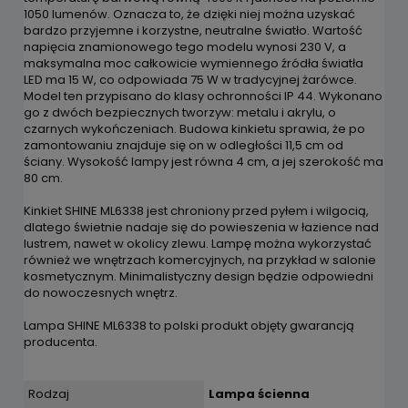
1050 lumenów. Oznacza to, że dzięki niej można uzyskać
bardzo przyjemne i korzystne, neutralne światło. Wartość
napięcia znamionowego tego modelu wynosi 230 V, a
maksymalna moc całkowicie wymiennego źródła światła
LED ma 15 W, co odpowiada 75 W w tradycyjnej żarówce.
Model ten przypisano do klasy ochronności IP 44. Wykonano
go z dwóch bezpiecznych tworzyw: metalu i akrylu, o
czarnych wykończeniach. Budowa kinkietu sprawia, że po
zamontowaniu znajduje się on w odległości 11,5 cm od
ściany. Wysokość lampy jest równa 4 cm, a jej szerokość ma
80 cm.
Kinkiet SHINE ML6338 jest chroniony przed pyłem i wilgocią,
dlatego świetnie nadaje się do powieszenia w łazience nad
lustrem, nawet w okolicy zlewu. Lampę można wykorzystać
również we wnętrzach komercyjnych, na przykład w salonie
kosmetycznym. Minimalistyczny design będzie odpowiedni
do nowoczesnych wnętrz.
Lampa SHINE ML6338 to polski produkt objęty gwarancją
producenta.
Rodzaj
Lampa ścienna