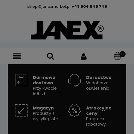
sklep@janexmarket.pl
+48 504 545 749
Darmowa
Doradztwo
dostawa
W doborze
Przy kwocie
oświetlenia
500 zł
Magazyn
Atrakcyjne
Produkty z
ceny
wysyłką 24h
Program
rabatowy