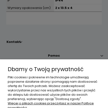
IP
IP44
Wymiary opakowania (cm)
2 x 13.5 x 4
Kontakt
Pomoc
Dbamy o Twoją prywatność
Moje konto
Pliki cookies i pokrewne im technologie umożliwiają
poprawne działanie strony i pomagają nam dostosować
Płatności i dostawa
ofertę do Twoich potrzeb. Możesz zaakceptować
wykorzystanie przez nas wszystkich tych plików i przejść
do sklepu lub dostosować użycie plików do swoich
Informacje
preferencji, wybierając opcję "Dostosuj zgody".
Więcej o plikach cookies przeczytasz w naszej Polityce
prywatności.