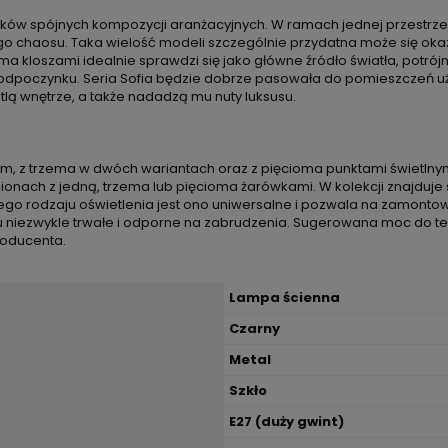
śników spójnych kompozycji aranżacyjnych. W ramach jednej przestrze
 chaosu. Taka wielość modeli szczególnie przydatna może się okaz
a kloszami idealnie sprawdzi się jako główne źródło światła, potrójny 
dpoczynku. Seria Sofia będzie dobrze pasowała do pomieszczeń użyt
tlą wnętrze, a także nadadzą mu nuty luksusu.
dnym, z trzema w dwóch wariantach oraz z pięcioma punktami świetl
ionach z jedną, trzema lub pięcioma żarówkami. W kolekcji znajduje 
i tego rodzaju oświetlenia jest ono uniwersalne i pozwala na zamon
u niezwykle trwałe i odporne na zabrudzenia. Sugerowana moc do te
roducenta.
Lampa ścienna
Czarny
Metal
Szkło
E27 (duży gwint)