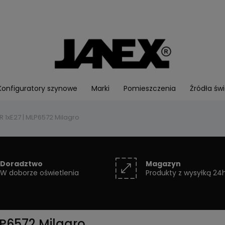
Konfiguratory szynowe
Marki
Pomieszczenia
Źródła świ
R 1xE27 | MLP6572 Milagro
Doradztwo
Magazyn
W doborze oświetlenia
Produkty z wysyłką 24
LP6572 Milagro