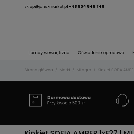
sklep@janexmarket.pl
+48 504 545 749
Lampy wewnętrzne
Oświetlenie ogrodowe
Strona główna
Marki
Milagro
Kinkiet SOFIA AMBE
Darmowa dostawa
Przy kwocie 500 zł
Kinkiet SOFIA AMBER 1xE27 | M