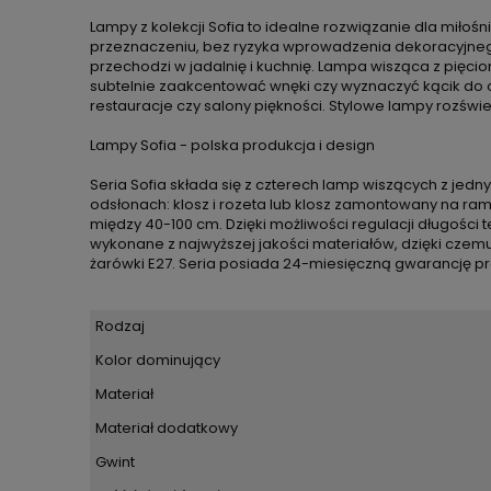
Lampy z kolekcji Sofia to idealne rozwiązanie dla miło
przeznaczeniu, bez ryzyka wprowadzenia dekoracyjnego
przechodzi w jadalnię i kuchnię. Lampa wisząca z pięciom
subtelnie zaakcentować wnęki czy wyznaczyć kącik do o
restauracje czy salony piękności. Stylowe lampy rozświe
Lampy Sofia - polska produkcja i design
Seria Sofia składa się z czterech lamp wiszących z je
odsłonach: klosz i rozeta lub klosz zamontowany na ram
między 40-100 cm. Dzięki możliwości regulacji długośc
wykonane z najwyższej jakości materiałów, dzięki czem
żarówki E27. Seria posiada 24-miesięczną gwarancję p
Rodzaj
Kolor dominujący
Materiał
Materiał dodatkowy
Gwint