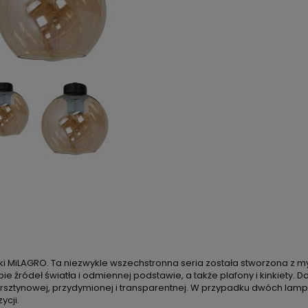
rki MiLAGRO. Ta niezwykle wszechstronna seria została stworzona z 
czbie źródeł światła i odmiennej podstawie, a także plafony i kinkiety
ursztynowej, przydymionej i transparentnej. W przypadku dwóch lamp
ycji.