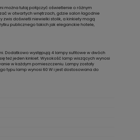
ni można tutaj połączyć oświetlenie o różnym
ać w otwartych wnętrzach, gdzie salon łagodnie
zwis doświetli niewielki stolik, a kinkiety mogą
ku publicznego takich jak eleganckie hotele,
nymi. Dodatkowo występują 4 lampy sufitowe w dwóch
się też jeden kinkiet. Wysokość lamp wiszących wynosi
towanie w każdym pomieszczeniu. Lampy zostały
go typu lamp wynosi 60 W i jest dostosowana do