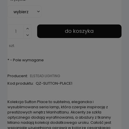
pojawił 
do koszyka
szt.
*
- Pole wymagane
Producent:
ELSTEAD LIGHTING
Kod produktu:
QZ-SUTTON-PLACE1
Kolekcja Sutton Place to subtelna, elegancka i
wysublimowana seria lamp, która czerpie inspirację z
prestiżowych wnętrz Manhattanu. Akcenty ze szkła
optycznego dodają wyrafinowania, a abażury z tkaniny
Milano nadają kolekcji dodatkowego uroku. Całość jest
wspaniale uzupełniona oprawą w kolorze cesarskiego