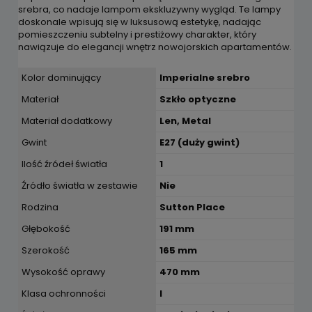
srebra, co nadaje lampom ekskluzywny wygląd. Te lampy
doskonale wpisują się w luksusową estetykę, nadając
pomieszczeniu subtelny i prestiżowy charakter, który
nawiązuje do elegancji wnętrz nowojorskich apartamentów.
Kolor dominujący
Imperialne srebro
Materiał
Szkło optyczne
Materiał dodatkowy
Len, Metal
Gwint
E27 (duży gwint)
Ilość źródeł światła
1
Źródło światła w zestawie
Nie
Rodzina
Sutton Place
Głębokość
191 mm
Szerokość
165 mm
Wysokość oprawy
470 mm
Klasa ochronności
I