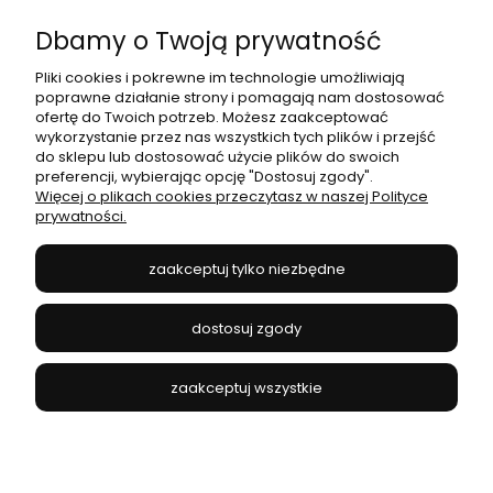
Dbamy o Twoją prywatność
Moje konto
Pliki cookies i pokrewne im technologie umożliwiają
poprawne działanie strony i pomagają nam dostosować
Płatności i dostawa
ofertę do Twoich potrzeb. Możesz zaakceptować
wykorzystanie przez nas wszystkich tych plików i przejść
do sklepu lub dostosować użycie plików do swoich
Informacje
preferencji, wybierając opcję "Dostosuj zgody".
Więcej o plikach cookies przeczytasz w naszej Polityce
prywatności.
O nas
zaakceptuj tylko niezbędne
JANEX
// ul. Przemysłowa 11a, 75-216 Koszalin //
NIP
669-050-03-43
dostosuj zgody
//
Tel.:
504 545 749
//
E-mail:
sklep@janexmarket.pl
zaakceptuj wszystkie
pokaż pełną wersję strony