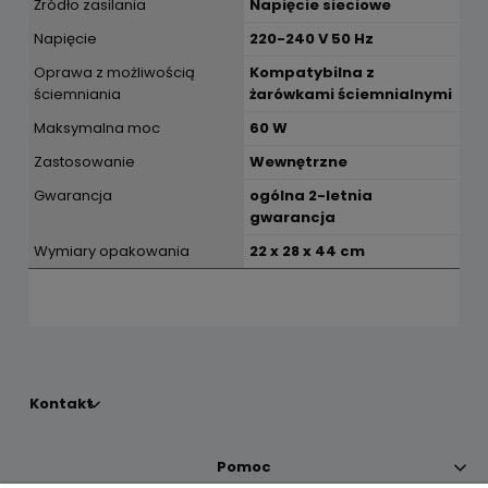
Źródło zasilania
Napięcie sieciowe
Napięcie
220-240 V 50 Hz
Oprawa z możliwością
Kompatybilna z
ściemniania
żarówkami ściemnialnymi
Maksymalna moc
60 W
Zastosowanie
Wewnętrzne
Gwarancja
ogólna 2-letnia
gwarancja
Wymiary opakowania
22 x 28 x 44 cm
Kontakt
Pomoc