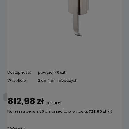
Dostępność:
powyżej 40 szt.
Wysyłka w:
2 do 4 dni roboczych
812,98 zł
903,31 zł
Najniższa cena z 30 dni przed tą promocją:
722,65 zł
Jeżeli 
niż 30 d
*
Wysyłka:
cena od