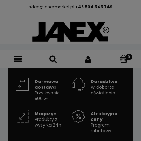
sklep@janexmarket.pl
+48 504 545 749
Darmowa
Doradztwo
dostawa
W doborze
Przy kwocie
oświetlenia
500 zł
Magazyn
Atrakcyjne
Produkty z
ceny
wysyłką 24h
Program
rabatowy