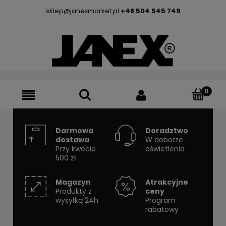
sklep@janexmarket.pl
+48 504 545 749
Darmowa
Doradztwo
dostawa
W doborze
Przy kwocie
oświetlenia
500 zł
Magazyn
Atrakcyjne
Produkty z
ceny
wysyłką 24h
Program
rabatowy