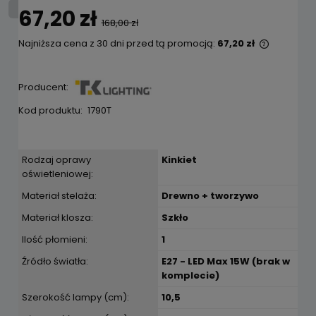
67,20 zł
168,00 zł
Najniższa cena z 30 dni przed tą promocją:
67,20 zł
Jeżeli p
niż 30 dn
cena od 
Producent:
pojawił s
Kod produktu:
1790T
Rodzaj oprawy
Kinkiet
oświetleniowej:
Materiał stelaża:
Drewno + tworzywo
Materiał klosza:
Szkło
Ilość płomieni:
1
Źródło światła:
E27 - LED Max 15W (brak w
komplecie)
Szerokość lampy (cm):
10,5