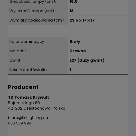
Głębokość lampy (cm):
16,5
Wysokość lampy (cm):
18
Wymiary opakowania (cm):
23,5 x 17 x 17
Kolor dominujący
Biały
Materiał
Drewno
Gwint
E27 (duży gwint)
Ilość źródeł światła
1
Producent
TK Tomasz Krywult
Bojemskiego 8D
42-202 Częstochowa, Polska
biuro@tk-lighting.eu
603 579 999