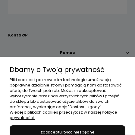
Kontakt
Pomoc
Dbamy o Twoją prywatność
Moje konto
Pliki cookies i pokrewne im technologie umożliwiają
poprawne działanie strony i pomagają nam dostosować
Płatności i dostawa
ofertę do Twoich potrzeb. Możesz zaakceptować
wykorzystanie przez nas wszystkich tych plików i przejść
do sklepu lub dostosować użycie plików do swoich
Informacje
preferencji, wybierając opcję "Dostosuj zgody".
Więcej o plikach cookies przeczytasz w naszej Polityce
prywatności.
O nas
zaakceptuj tylko niezbędne