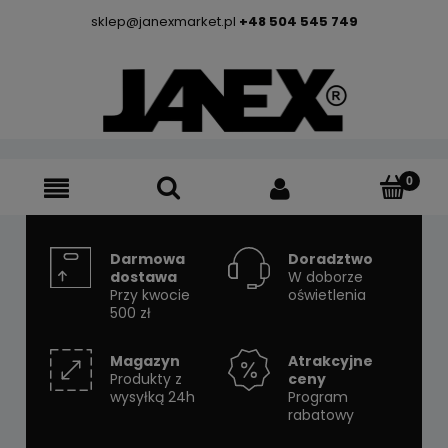
sklep@janexmarket.pl
+48 504 545 749
Darmowa
Doradztwo
dostawa
W doborze
Przy kwocie
oświetlenia
500 zł
Magazyn
Atrakcyjne
Produkty z
ceny
wysyłką 24h
Program
rabatowy