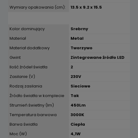
Wymiary opakowania (cm):
13.5 x 9.2 x 15.5
Kolor dominujący
Srebrny
Materiał
Metal
Materiał dodatkowy
Tworzywo
Gwint
Zintegrowane źródło LED
Ilość źródeł światła
2
Zasilanie (V)
230V
Rodzaj zasilania
Sieciowe
Źródło światła w komplecie
Tak
Strumień świetlny (lm)
450Lm
Temperatura barwowa
3000K
Barwa światła
Ciepła
Moc (W)
4,1W