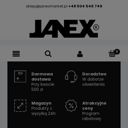
sklep@janexmarket.pl
+48 504 545 749
Darmowa
Doradztwo
dostawa
W doborze
Przy kwocie
oświetlenia
500 zł
Magazyn
Atrakcyjne
Produkty z
ceny
wysyłką 24h
Program
rabatowy