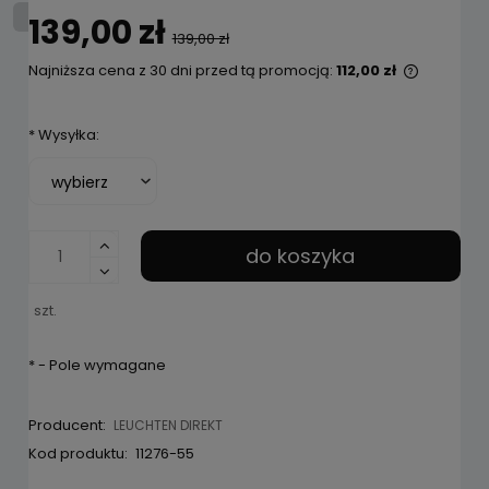
139,00 zł
139,00 zł
Najniższa cena z 30 dni przed tą promocją:
112,00 zł
Jeżeli p
niż 30 dn
*
Wysyłka:
cena od 
pojawił 
do koszyka
szt.
*
- Pole wymagane
Producent:
LEUCHTEN DIREKT
Kod produktu:
11276-55