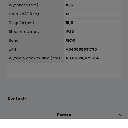
Wysokość (cm)
15,5
Szerokość (cm)
12
Długość (cm)
15,5
Stopień ochrony
IP20
Seria
RICO
EAN
4043689931735
Wymiary opakowania (cm)
40,6 x 28,4 x 17,4
Kontakt
Pomoc