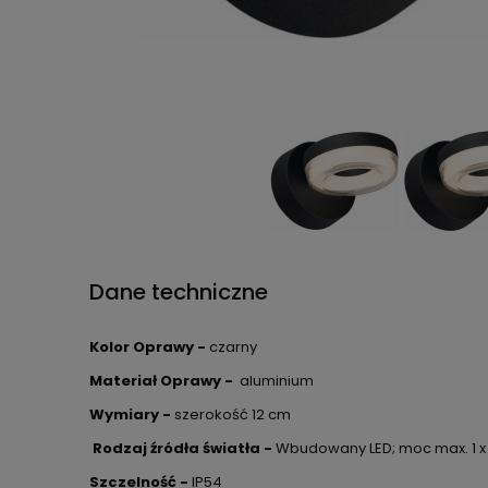
Dane techniczne
Kolor Oprawy -
czarny
Materiał Oprawy -
aluminium
Wymiary -
szerokość 12 cm
Rodzaj źródła światła -
Wbudowany LED; moc max. 1 x 6 
Szczelność -
IP54