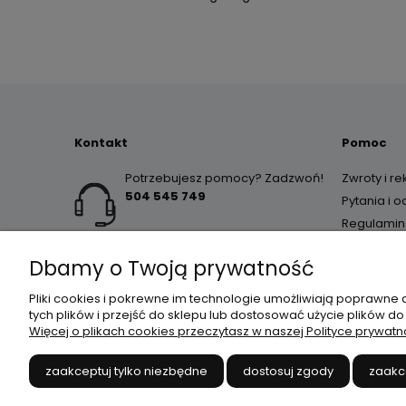
Kontakt
Pomoc
Potrzebujesz pomocy? Zadzwoń!
Zwroty i r
504 545 749
Pytania i 
Regulamin
Dbamy o Twoją prywatność
Pliki cookies i pokrewne im technologie umożliwiają poprawne
tych plików i przejść do sklepu lub dostosować użycie plików do
Więcej o plikach cookies przeczytasz w naszej Polityce prywatn
JANEX
// ul. Przemysłowa 
zaakceptuj tylko niezbędne
dostosuj zgody
zaakc