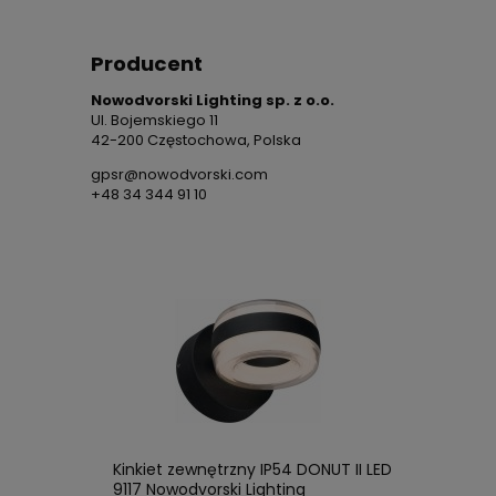
Producent
Nowodvorski Lighting sp. z o.o.
Ul. Bojemskiego 11
42-200 Częstochowa, Polska
gpsr@nowodvorski.com
+48 34 344 91 10
Kinkiet zewnętrzny IP54 DONUT II LED
9117 Nowodvorski Lighting