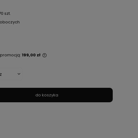
0 szt.
 roboczych
ą promocją:
199,00 zł
st sprzedawany krócej
lana jest najniższa
 kiedy produkt
edaży.
do koszyka