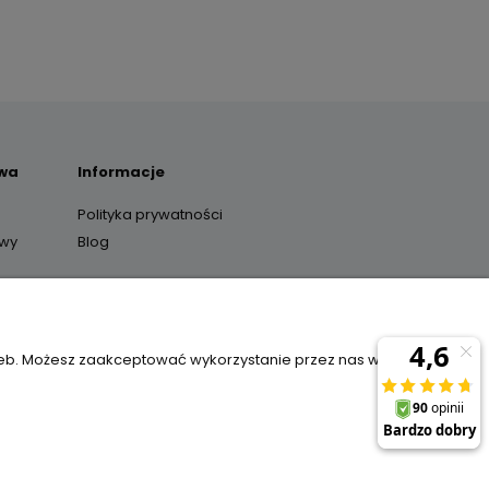
awa
Informacje
Polityka prywatności
awy
Blog
y
zeb. Możesz zaakceptować wykorzystanie przez nas wszystkich
il:
sklep@janexmarket.pl