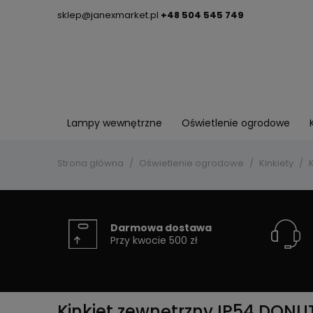
sklep@janexmarket.pl
+48 504 545 749
Lampy wewnętrzne
Oświetlenie ogrodowe
Strona główna
Oświetlenie ogrodowe
Kinkiety
Darmowa dostawa
Przy kwocie 500 zł
Kinkiet zewnętrzny IP54 DONUT