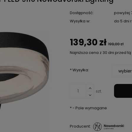
Dostępność:
powyżej 7
Wysyłka w:
do 5 dni
139,30 zł
199,00 zł
Najniższa cena z 30 dni przed t
Jeżeli produkt je
*
Wysyłka:
niż 30 dni, wyświet
cena od momentu,
pojawił się w sprz
szt.
*
- Pole wymagane
Producent: