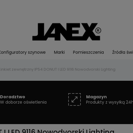
Konfiguratory szynowe
Marki
Pomieszczenia
Źródła świ
Kinkiet zewnętrzny IP54 DONUT I LED 9116 Nowodvorski Lighting
Doradztwo
Magazyn
W doborze oświetlenia
Produkty z wysyłką 24
 I LED 9116 Nowodvorski Lighting