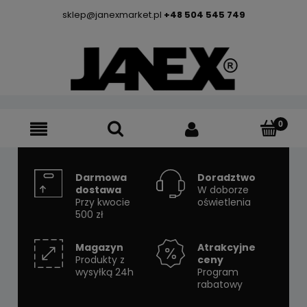
sklep@janexmarket.pl
+48 504 545 749
Darmowa
Doradztwo
dostawa
W doborze
Przy kwocie
oświetlenia
500 zł
Magazyn
Atrakcyjne
Produkty z
ceny
wysyłką 24h
Program
rabatowy