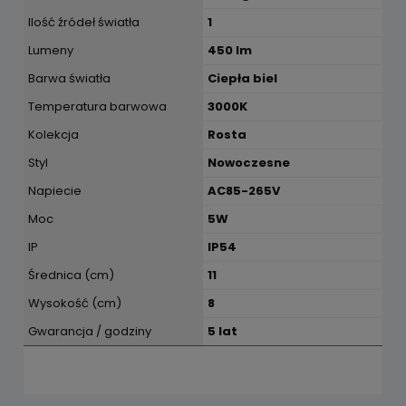
Ilość źródeł światła
1
Lumeny
450 lm
Barwa światła
Ciepła biel
Temperatura barwowa
3000K
Kolekcja
Rosta
Styl
Nowoczesne
Napiecie
AC85-265V
Moc
5W
IP
IP54
Średnica (cm)
11
Wysokość (cm)
8
Gwarancja / godziny
5 lat