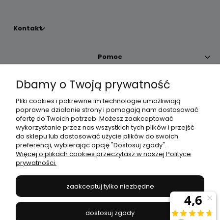
Kontakt
Pomoc
Dbamy o Twoją prywatność
Moje konto
Pliki cookies i pokrewne im technologie umożliwiają
poprawne działanie strony i pomagają nam dostosować
Płatności i dostawa
ofertę do Twoich potrzeb. Możesz zaakceptować
wykorzystanie przez nas wszystkich tych plików i przejść
do sklepu lub dostosować użycie plików do swoich
Informacje
preferencji, wybierając opcję "Dostosuj zgody".
Więcej o plikach cookies przeczytasz w naszej Polityce
prywatności.
O nas
zaakceptuj tylko niezbędne
JANEX
// ul. Przemysłowa 11a, 75-216 Koszalin //
NIP
669-050-03-43
dostosuj zgody
//
Tel.:
504 545 749
//
E-mail:
sklep@janexmarket.pl