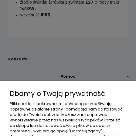
E27
źródło światła: żarówka z gwintem
o mocy maks.
1x40W,
IP65.
szczelność
Kontakt
Pomoc
Dbamy o Twoją prywatność
Moje konto
Pliki cookies i pokrewne im technologie umożliwiają
poprawne działanie strony i pomagają nam dostosować
Płatności i dostawa
ofertę do Twoich potrzeb. Możesz zaakceptować
wykorzystanie przez nas wszystkich tych plików i przejść
do sklepu lub dostosować użycie plików do swoich
Informacje
preferencji, wybierając opcję "Dostosuj zgody".