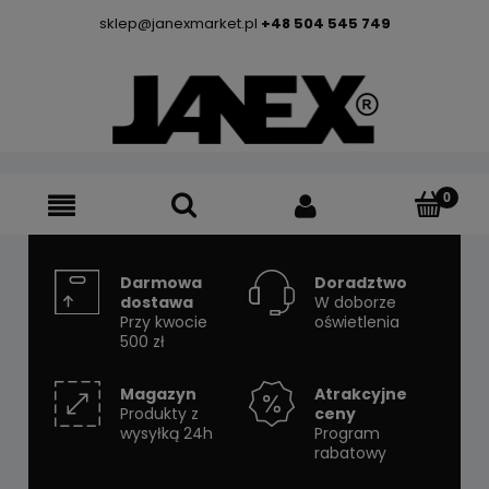
sklep@janexmarket.pl
+48 504 545 749
Darmowa
Doradztwo
dostawa
W doborze
Przy kwocie
oświetlenia
500 zł
Magazyn
Atrakcyjne
Produkty z
ceny
wysyłką 24h
Program
rabatowy