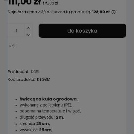
111,00 zł
175,00 zł
Najniższa cena z 30 dni przed tą promocją:
128,00 zł
Jeżeli p
niż 30 d
cena od
do koszyka
pojawił 
szt.
Producent:
KOBI
Kod produktu:
KTGBM
świecąca kula ogrodowa,
wykonana z polietylenu (PE),
odporna na temperaturę i wilgoć,
2m,
długość przewodu:
28cm,
średnica
25cm,
wysokość