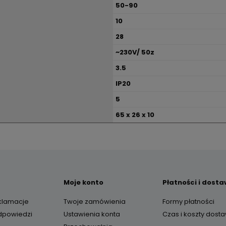
50-90
10
28
~230V/ 50z
3.5
IP20
5
65 x 26 x 10
Moje konto
Płatności i dost
eklamacje
Twoje zamówienia
Formy płatności
odpowiedzi
Ustawienia konta
Czas i koszty dost