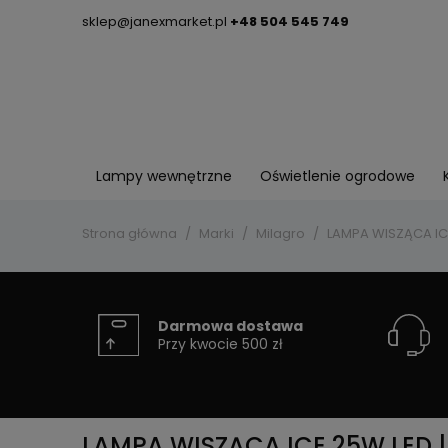
sklep@janexmarket.pl
+48 504 545 749
Lampy wewnętrzne
Oświetlenie ogrodowe
Strona główna
Marki
Milagro
LAMPA WISZĄCA ICE
Darmowa dostawa
Przy kwocie 500 zł
LAMPA WISZĄCA ICE 25W LED |