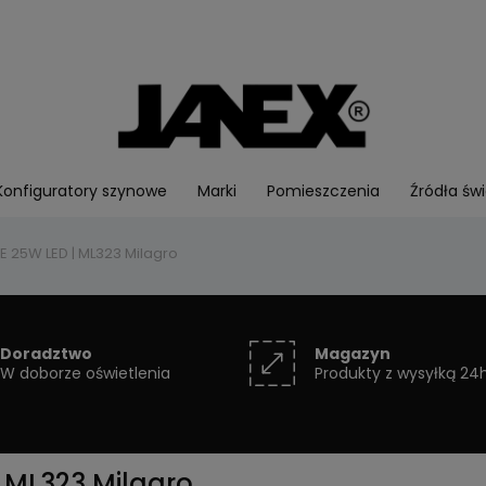
Konfiguratory szynowe
Marki
Pomieszczenia
Źródła świ
 25W LED | ML323 Milagro
Doradztwo
Magazyn
W doborze oświetlenia
Produkty z wysyłką 24
 ML323 Milagro