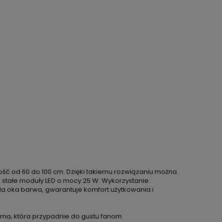
kość od 60 do 100 cm. Dzięki takiemu rozwiązaniu można
 stałe moduły LED o mocy 25 W. Wykorzystanie
dla oka barwa, gwarantuje komfort użytkowania i
rma, która przypadnie do gustu fanom