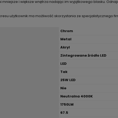
i mniejsze i większe wnętrza nadając im wyjątkowego blasku. Odnaj
 okresu użytkownik ma możliwość skorzystania ze specjalistycznego f
Chrom
Metal
Akryl
Zintegrowane źródło LED
LED
Tak
25W LED
Nie
Neutralna 4000K
1750LM
67.5