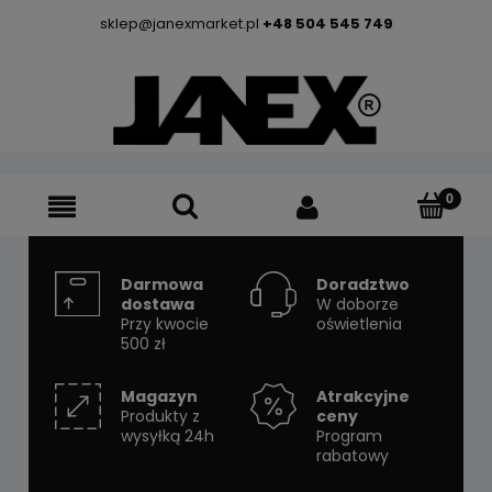
sklep@janexmarket.pl
+48 504 545 749
Darmowa
Doradztwo
dostawa
W doborze
Przy kwocie
oświetlenia
500 zł
Magazyn
Atrakcyjne
Produkty z
ceny
wysyłką 24h
Program
rabatowy