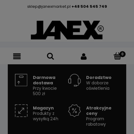
sklep@janexmarket.pl
+48 504 545 749
Darmowa
Doradztwo
dostawa
W doborze
Przy kwocie
oświetlenia
500 zł
Magazyn
Atrakcyjne
Produkty z
ceny
wysyłką 24h
Program
rabatowy