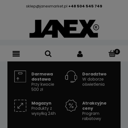
sklep@janexmarket.pl
+48 504 545 749
Darmowa
Doradztwo
dostawa
W doborze
Przy kwocie
oświetlenia
500 zł
Magazyn
Atrakcyjne
Produkty z
ceny
wysyłką 24h
Program
rabatowy