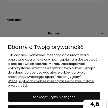
Kontakt
Pomoc
Dbamy o Twoją prywatność
Moje konto
Pliki cookies i pokrewne im technologie umożliwiają
poprawne działanie strony i pomagają nam dostosować
Płatności i dostawa
ofertę do Twoich potrzeb. Możesz zaakceptować
wykorzystanie przez nas wszystkich tych plików i przejść
do sklepu lub dostosować użycie plików do swoich
Informacje
preferencji, wybierając opcję "Dostosuj zgody".
Więcej o plikach cookies przeczytasz w naszej Polityce
prywatności.
O nas
zaakceptuj tylko niezbędne
JANEX
// ul. Przemysłowa 11a, 75-216 Koszalin //
NIP
669-050-03-43