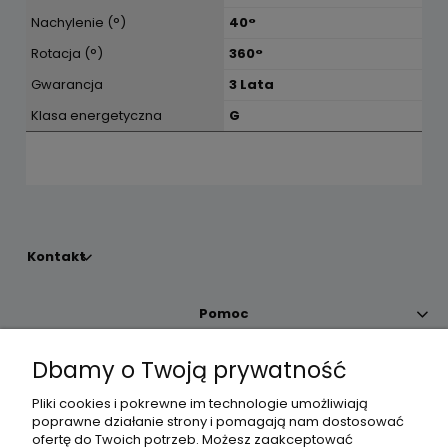
Nachylenie (°)
40°
Rotacja (°)
360°
Gwarancja
3 Lata
Klasa energetyczna
G
Kontakt
Pomoc
Dbamy o Twoją prywatność
Moje konto
Pliki cookies i pokrewne im technologie umożliwiają
poprawne działanie strony i pomagają nam dostosować
Płatności i dostawa
ofertę do Twoich potrzeb. Możesz zaakceptować