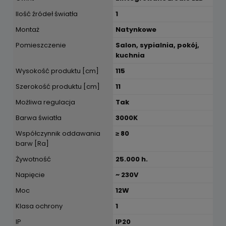
Ilość źródeł światła
1
Montaż
Natynkowe
Pomieszczenie
Salon, sypialnia, pokój,
kuchnia
Wysokość produktu [cm]
115
Szerokość produktu [cm]
11
Możliwa regulacja
Tak
Barwa światła
3000K
Współczynnik oddawania
≥ 80
barw [Ra]
Żywotność
25.000 h.
Napięcie
~ 230V
Moc
12W
Klasa ochrony
1
IP
IP20