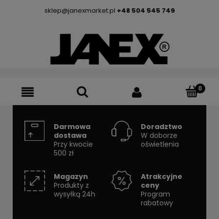
sklep@janexmarket.pl
+48 504 545 749
Darmowa
Doradztwo
dostawa
W doborze
Przy kwocie
oświetlenia
500 zł
Magazyn
Atrakcyjne
Produkty z
ceny
wysyłką 24h
Program
rabatowy