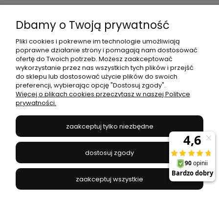
Dbamy o Twoją prywatność
Moje konto
Pliki cookies i pokrewne im technologie umożliwiają
poprawne działanie strony i pomagają nam dostosować
Płatności i dostawa
ofertę do Twoich potrzeb. Możesz zaakceptować
wykorzystanie przez nas wszystkich tych plików i przejść
do sklepu lub dostosować użycie plików do swoich
Informacje
preferencji, wybierając opcję "Dostosuj zgody".
Więcej o plikach cookies przeczytasz w naszej Polityce
prywatności.
O nas
zaakceptuj tylko niezbędne
JANEX
// ul. Przemysłowa 11a, 75-216 Koszalin //
NIP
669-050-03-43
dostosuj zgody
//
Tel.:
504 545 749
//
E-mail:
sklep@janexmarket.pl
zaakceptuj wszystkie
pokaż pełną wersję strony