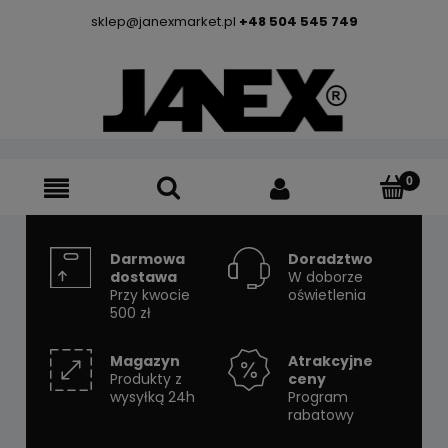
sklep@janexmarket.pl
+48 504 545 749
Darmowa
Doradztwo
dostawa
W doborze
Przy kwocie
oświetlenia
500 zł
Magazyn
Atrakcyjne
Produkty z
ceny
wysyłką 24h
Program
rabatowy