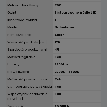
Materiał dodatkowy
PVC
Gwint
Zintegrowane źródło LED
Ilość źródeł światła
1
Montaż
Natynkowe
Pomieszczenie
Salon
Wysokość produktu [cm]
120
Szerokość produktu [cm]
45
Możliwa regulacja
Tak
Lumeny
2200Lm
Barwa światła
2700K - 6500K
Możliwość przyciemniania
Tak
CCT regulacja barwy światła
Tak
Współczynnik oddawania
≥ 80
barw [Ra]
Żywotność
25.000 h.