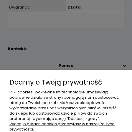
Gwarancja
2 Lata
Kontakt
Pomoc
Dbamy o Twoją prywatność
Moje konto
Pliki cookies i pokrewne im technologie umożliwiają
poprawne działanie strony i pomagają nam dostosować
Płatności i dostawa
ofertę do Twoich potrzeb. Możesz zaakceptować
wykorzystanie przez nas wszystkich tych plików i przejść
do sklepu lub dostosować użycie plików do swoich
Informacje
preferencji, wybierając opcję "Dostosuj zgody".
Więcej o plikach cookies przeczytasz w naszej Polityce
prywatności.