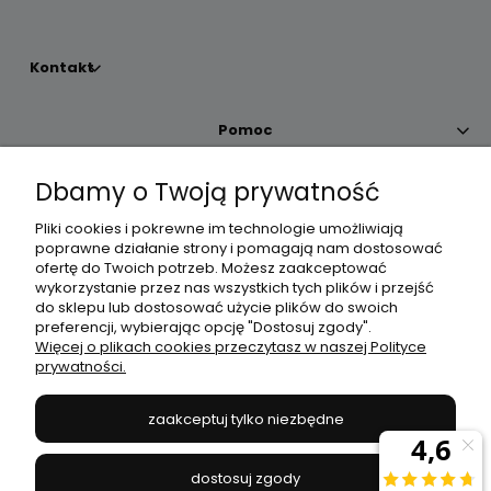
Kontakt
Pomoc
Dbamy o Twoją prywatność
Moje konto
Pliki cookies i pokrewne im technologie umożliwiają
poprawne działanie strony i pomagają nam dostosować
Płatności i dostawa
ofertę do Twoich potrzeb. Możesz zaakceptować
wykorzystanie przez nas wszystkich tych plików i przejść
do sklepu lub dostosować użycie plików do swoich
Informacje
preferencji, wybierając opcję "Dostosuj zgody".
Więcej o plikach cookies przeczytasz w naszej Polityce
prywatności.
O nas
zaakceptuj tylko niezbędne
JANEX
// ul. Przemysłowa 11a, 75-216 Koszalin //
NIP
669-050-03-43
dostosuj zgody
//
Tel.:
504 545 749
//
E-mail:
sklep@janexmarket.pl