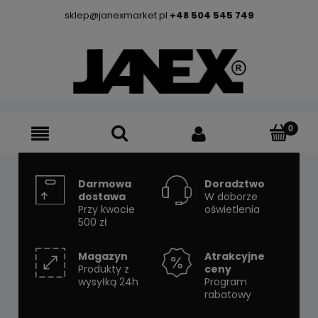
sklep@janexmarket.pl
+48 504 545 749
Darmowa
Doradztwo
dostawa
W doborze
Przy kwocie
oświetlenia
500 zł
Magazyn
Atrakcyjne
Produkty z
ceny
wysyłką 24h
Program
rabatowy