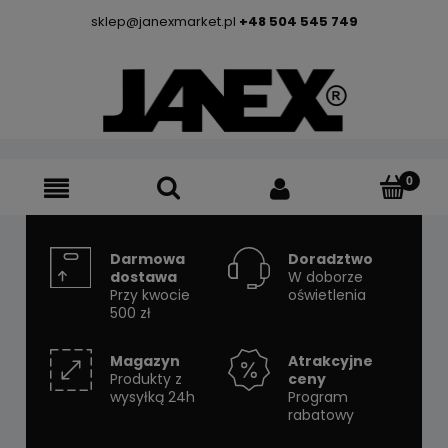
sklep@janexmarket.pl
+48 504 545 749
Darmowa
Doradztwo
dostawa
W doborze
Przy kwocie
oświetlenia
500 zł
Magazyn
Atrakcyjne
Produkty z
ceny
wysyłką 24h
Program
rabatowy