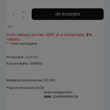
do koszyka
szt.
Zrób zakupy za min.: 1000 zł, a otrzymasz:
3%
rabatu.
*
- Pole wymagane
Producent:
LEGRAND
Kod produktu:
606602
Napięcie znamionowe [V]
:400
Prąd znamionowy [A]:6
liczba biegunów:1
EAN:
3245066066028