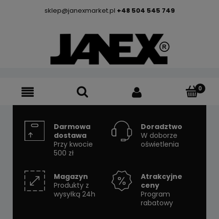
sklep@janexmarket.pl
+48 504 545 749
Darmowa
Doradztwo
dostawa
W doborze
Przy kwocie
oświetlenia
500 zł
Magazyn
Atrakcyjne
Produkty z
ceny
wysyłką 24h
Program
rabatowy