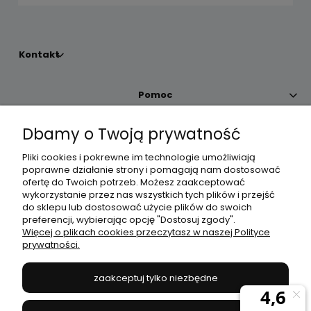
Kontakt
Pomoc
Dbamy o Twoją prywatność
Moje konto
Pliki cookies i pokrewne im technologie umożliwiają
poprawne działanie strony i pomagają nam dostosować
Płatności i dostawa
ofertę do Twoich potrzeb. Możesz zaakceptować
wykorzystanie przez nas wszystkich tych plików i przejść
do sklepu lub dostosować użycie plików do swoich
Informacje
preferencji, wybierając opcję "Dostosuj zgody".
Więcej o plikach cookies przeczytasz w naszej Polityce
prywatności.
O nas
zaakceptuj tylko niezbędne
JANEX
// ul. Przemysłowa 11a, 75-216 Koszalin //
NIP
669-050-03-43