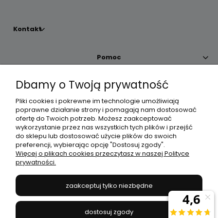
Kontakt
Pomoc
Dbamy o Twoją prywatność
Moje konto
Pliki cookies i pokrewne im technologie umożliwiają
poprawne działanie strony i pomagają nam dostosować
Płatności i dostawa
ofertę do Twoich potrzeb. Możesz zaakceptować
wykorzystanie przez nas wszystkich tych plików i przejść
do sklepu lub dostosować użycie plików do swoich
Informacje
preferencji, wybierając opcję "Dostosuj zgody".
Więcej o plikach cookies przeczytasz w naszej Polityce
prywatności.
O nas
zaakceptuj tylko niezbędne
JANEX
// ul. Przemysłowa 11a, 75-216 Koszalin //
NIP
669-050-03-43
dostosuj zgody
//
Tel.:
504 545 749
//
E-mail:
sklep@janexmarket.pl