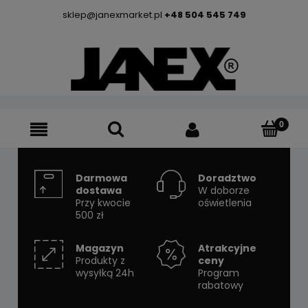
sklep@janexmarket.pl
+48 504 545 749
Darmowa
Doradztwo
dostawa
W doborze
Przy kwocie
oświetlenia
500 zł
Magazyn
Atrakcyjne
Produkty z
ceny
wysyłką 24h
Program
rabatowy