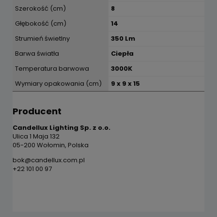
Szerokość (cm)
8
Głębokość (cm)
14
Strumień świetlny
350 Lm
Barwa światła
Ciepła
Temperatura barwowa
3000K
Wymiary opakowania (cm)
9 x 9 x 15
Producent
Candellux Lighting Sp. z o.o.
Ulica 1 Maja 132
05-200 Wołomin, Polska
bok@candellux.com.pl
+22 101 00 97