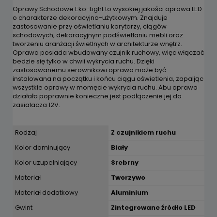
Oprawy Schodowe Eko-Light to wysokiej jakości oprawa LED
o charakterze dekoracyjno-użytkowym. Znajduje
zastosowanie przy oświetlaniu korytarzy, ciągów
schodowych, dekoracyjnym podświetlaniu mebli oraz
tworzeniu aranżacji świetlnych w architekturze wnętrz.
Oprawa posiada wbudowany czujnik ruchowy, więc włączać
bedzie się tylko w chwii wykrycia ruchu. Dzięki
zastosowanemu serownikowi oprawa może być
instalowana na początku i końcu ciągu oświetlenia, zapaljąc
wszystkie oprawy w momęcie wykrycia ruchu. Abu oprawa
działała poprawnie konieczne jest podłączenie jej do
zasialacza 12V.
Rodzaj
Z czujnikiem ruchu
Kolor dominujący
Biały
Kolor uzupełniający
Srebrny
Materiał
Tworzywo
Materiał dodatkowy
Aluminium
Gwint
Zintegrowane źródło LED