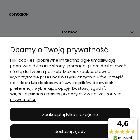
Kontakt
Pomoc
Dbamy o Twoją prywatność
Moje konto
Pliki cookies i pokrewne im technologie umożliwiają
poprawne działanie strony i pomagają nam dostosować
Płatności i dostawa
ofertę do Twoich potrzeb. Możesz zaakceptować
wykorzystanie przez nas wszystkich tych plików i przejść
do sklepu lub dostosować użycie plików do swoich
Informacje
preferencji, wybierając opcję "Dostosuj zgody".
Więcej o plikach cookies przeczytasz w naszej Polityce
prywatności.
O nas
zaakceptuj tylko niezbędne
JANEX
// ul. Przemysłowa 11a, 75-216 Koszalin //
NIP
669-050-03-43
dostosuj zgody
//
Tel.:
504 545 749
//
E-mail:
sklep@janexmarket.pl