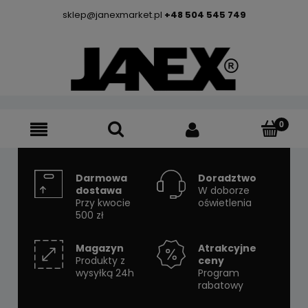
sklep@janexmarket.pl
+48 504 545 749
Darmowa
Doradztwo
dostawa
W doborze
Przy kwocie
oświetlenia
500 zł
Magazyn
Atrakcyjne
Produkty z
ceny
wysyłką 24h
Program
rabatowy