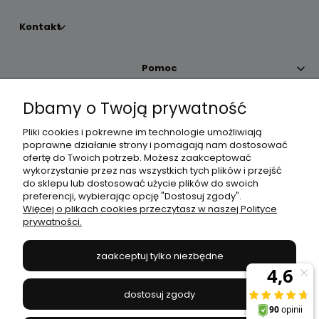
Kontakt
Pomoc
Dbamy o Twoją prywatność
Moje konto
Pliki cookies i pokrewne im technologie umożliwiają
poprawne działanie strony i pomagają nam dostosować
Płatności i dostawa
ofertę do Twoich potrzeb. Możesz zaakceptować
wykorzystanie przez nas wszystkich tych plików i przejść
do sklepu lub dostosować użycie plików do swoich
Informacje
preferencji, wybierając opcję "Dostosuj zgody".
Więcej o plikach cookies przeczytasz w naszej Polityce
prywatności.
O nas
zaakceptuj tylko niezbędne
JANEX
// ul. Przemysłowa 11a, 75-216 Koszalin //
NIP
669-050-03-43
dostosuj zgody
//
Tel.:
504 545 749
//
E-mail:
sklep@janexmarket.pl