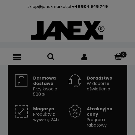
sklep@janexmarket.pl
+48 504 545 749
Darmowa
Doradztwo
dostawa
W doborze
Przy kwocie
oświetlenia
500 zł
Magazyn
Atrakcyjne
Produkty z
ceny
wysyłką 24h
Program
rabatowy