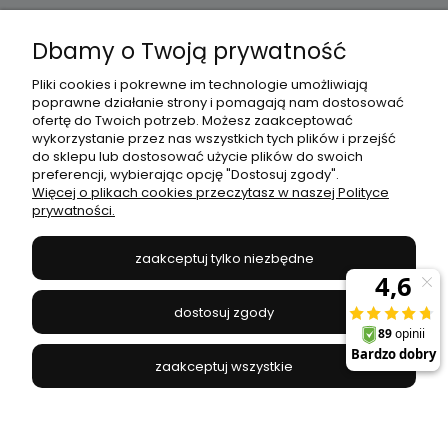
Dbamy o Twoją prywatność
Moje konto
Pliki cookies i pokrewne im technologie umożliwiają
poprawne działanie strony i pomagają nam dostosować
Płatności i dostawa
ofertę do Twoich potrzeb. Możesz zaakceptować
wykorzystanie przez nas wszystkich tych plików i przejść
do sklepu lub dostosować użycie plików do swoich
Informacje
preferencji, wybierając opcję "Dostosuj zgody".
Więcej o plikach cookies przeczytasz w naszej Polityce
prywatności.
O nas
zaakceptuj tylko niezbędne
JANEX
// ul. Przemysłowa 11a, 75-216 Koszalin //
NIP
669-050-03-43
dostosuj zgody
//
Tel.:
504 545 749
//
E-mail:
sklep@janexmarket.pl
zaakceptuj wszystkie
pokaż pełną wersję strony