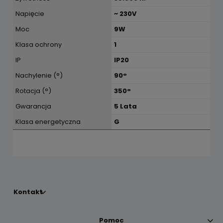
Napięcie
~ 230V
Moc
9W
Klasa ochrony
1
IP
IP20
Nachylenie (°)
90°
Rotacja (°)
350°
Gwarancja
5 Lata
Klasa energetyczna
G
Kontakt
Pomoc