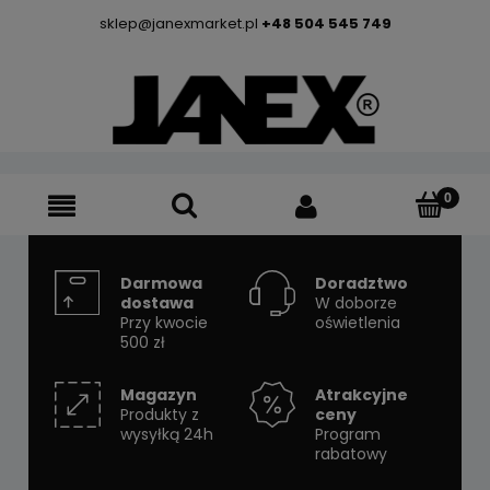
sklep@janexmarket.pl
+48 504 545 749
Darmowa
Doradztwo
dostawa
W doborze
Przy kwocie
oświetlenia
500 zł
Magazyn
Atrakcyjne
Produkty z
ceny
wysyłką 24h
Program
rabatowy