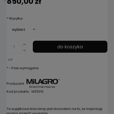
850,00 zł
*
Wysyłka:
do koszyka
szt.
*
- Pole wymagane
Producent:
Kod produktu:
MZ5013
Ta wyjątkowa linia lamp jest dowodem na to, że inspirację
można znaleźć wszędzie.