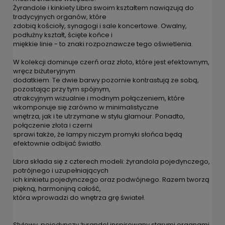
Żyrandole i kinkiety Libra swoim kształtem nawiązują do
tradycyjnych organów, które
zdobią kościoły, synagogi i sale koncertowe. Owalny,
podłużny kształt, ścięte końce i
miękkie linie - to znaki rozpoznawcze tego oświetlenia.
W kolekcji dominuje czerń oraz złoto, które jest efektownym,
wręcz biżuteryjnym
dodatkiem. Te dwie barwy pozornie kontrastują ze sobą,
pozostając przy tym spójnym,
atrakcyjnym wizualnie i modnym połączeniem, które
wkomponuje się zarówno w minimalistyczne
wnętrza, jak i te utrzymane w stylu glamour. Ponadto,
połączenie złota i czerni
sprawi także, że lampy niczym promyki słońca będą
efektownie odbijać światło.
Libra składa się z czterech modeli: żyrandola pojedynczego,
potrójnego i uzupełniających
ich kinkietu pojedynczego oraz podwójnego. Razem tworzą
piękną, harmonijną całość,
która wprowadzi do wnętrza grę świateł.
Stylowy, pojedynczy żyrandol inspirowany starymi organami.