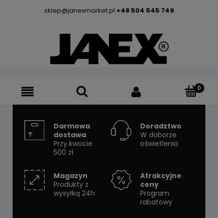
sklep@janexmarket.pl
+48 504 545 749
Darmowa
Doradztwo
dostawa
W doborze
Przy kwocie
oświetlenia
500 zł
Magazyn
Atrakcyjne
Produkty z
ceny
wysyłką 24h
Program
rabatowy