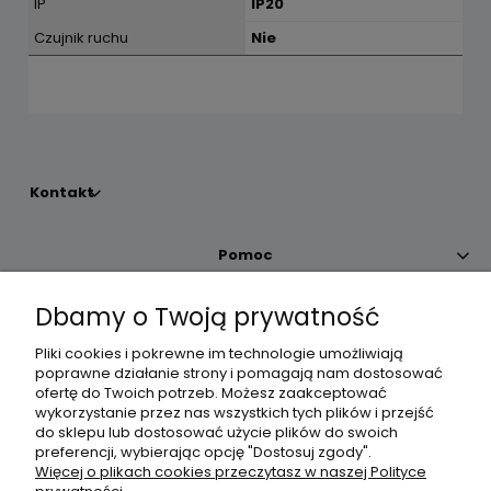
IP
IP20
Czujnik ruchu
Nie
Kontakt
Pomoc
Dbamy o Twoją prywatność
Moje konto
Pliki cookies i pokrewne im technologie umożliwiają
poprawne działanie strony i pomagają nam dostosować
Płatności i dostawa
ofertę do Twoich potrzeb. Możesz zaakceptować
wykorzystanie przez nas wszystkich tych plików i przejść
do sklepu lub dostosować użycie plików do swoich
Informacje
preferencji, wybierając opcję "Dostosuj zgody".
Więcej o plikach cookies przeczytasz w naszej Polityce