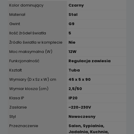
Kolor dominujący
Czarny
Materiał
Stal
Gwint
G9
Ilość źródeł światła
5
Źródło światła w komplecie
Nie
Moc maksymalna (W)
12W
Funkcjonalność
Regulacja zawiesia
Kształt
Tuba
Wymiary (D x Sz x W) cm
45 x 5 x 90
Wymiar klosza (cm)
2,5/50
Klasa IP
IP20
Zasilanie
~220-230V
Styl
Nowoczesny
Przeznaczenie
Salon, Sypialnia,
Jadalnia, Kuchnia,