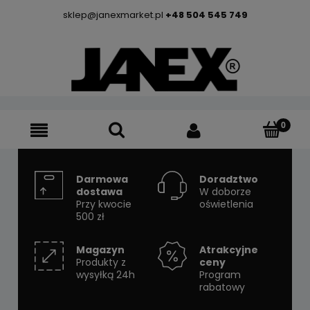
sklep@janexmarket.pl
+48 504 545 749
Darmowa
Doradztwo
dostawa
W doborze
Przy kwocie
oświetlenia
500 zł
Magazyn
Atrakcyjne
Produkty z
ceny
wysyłką 24h
Program
rabatowy