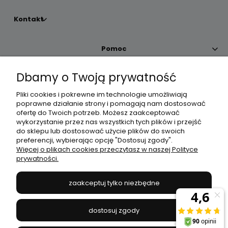
Kontakt
Pomoc
Dbamy o Twoją prywatność
Moje konto
Pliki cookies i pokrewne im technologie umożliwiają
poprawne działanie strony i pomagają nam dostosować
Płatności i dostawa
ofertę do Twoich potrzeb. Możesz zaakceptować
wykorzystanie przez nas wszystkich tych plików i przejść
do sklepu lub dostosować użycie plików do swoich
Informacje
preferencji, wybierając opcję "Dostosuj zgody".
Więcej o plikach cookies przeczytasz w naszej Polityce
prywatności.
O nas
zaakceptuj tylko niezbędne
JANEX
// ul. Przemysłowa 11a, 75-216 Koszalin //
NIP
669-050-03-43
dostosuj zgody
//
Tel.:
504 545 749
//
E-mail:
sklep@janexmarket.pl