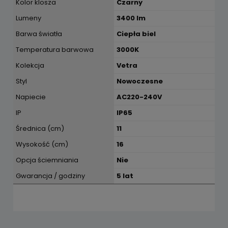
Kolor klosza
Czarny
Lumeny
3400 lm
Barwa światła
Ciepła biel
Temperatura barwowa
3000K
Kolekcja
Vetra
Styl
Nowoczesne
Napiecie
AC220-240V
IP
IP65
Średnica (cm)
11
Wysokość (cm)
16
Opcja ściemniania
Nie
Gwarancja / godziny
5 lat