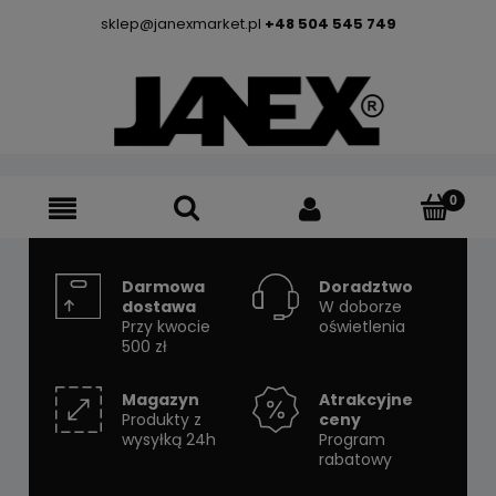
sklep@janexmarket.pl
+48 504 545 749
Darmowa
Doradztwo
dostawa
W doborze
Przy kwocie
oświetlenia
500 zł
Magazyn
Atrakcyjne
Produkty z
ceny
wysyłką 24h
Program
rabatowy