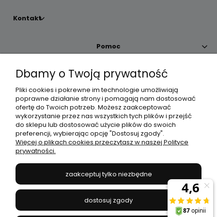
Kontakt
Pomoc
Dbamy o Twoją prywatność
Moje konto
Pliki cookies i pokrewne im technologie umożliwiają
poprawne działanie strony i pomagają nam dostosować
Płatności i dostawa
ofertę do Twoich potrzeb. Możesz zaakceptować
wykorzystanie przez nas wszystkich tych plików i przejść
do sklepu lub dostosować użycie plików do swoich
Informacje
preferencji, wybierając opcję "Dostosuj zgody".
Więcej o plikach cookies przeczytasz w naszej Polityce
prywatności.
O nas
zaakceptuj tylko niezbędne
JANEX
// ul. Przemysłowa 11a, 75-216 Koszalin //
NIP
669-050-03-43
dostosuj zgody
//
Tel.:
504 545 749
//
E-mail:
sklep@janexmarket.pl