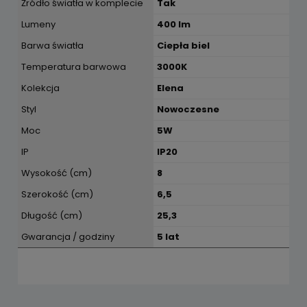
Źródło światła w komplecie
Tak
Lumeny
400 lm
Barwa światła
Ciepła biel
Temperatura barwowa
3000K
Kolekcja
Elena
Styl
Nowoczesne
Moc
5W
IP
IP20
Wysokość (cm)
8
Szerokość (cm)
6,5
Długość (cm)
25,3
Gwarancja / godziny
5 lat