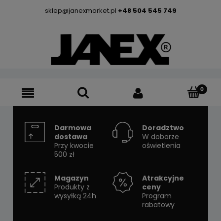
sklep@janexmarket.pl
+48 504 545 749
Darmowa
Doradztwo
dostawa
W doborze
Przy kwocie
oświetlenia
500 zł
Magazyn
Atrakcyjne
Produkty z
ceny
wysyłką 24h
Program
rabatowy