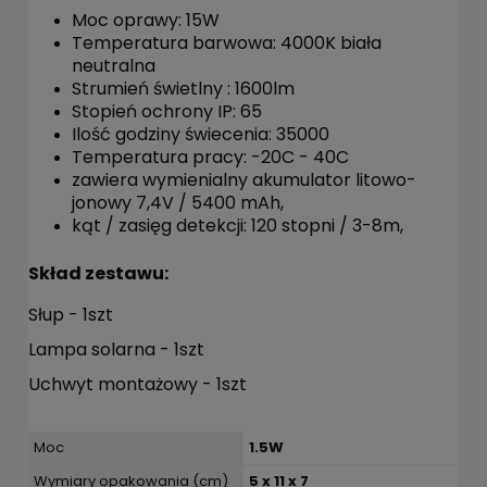
Moc oprawy: 15W
Temperatura barwowa: 4000K biała
neutralna
Strumień świetlny : 1600lm
Stopień ochrony IP: 65
Ilość godziny świecenia: 35000
Temperatura pracy: -20C - 40C
zawiera wymienialny akumulator litowo-
jonowy 7,4V / 5400 mAh,
kąt / zasięg detekcji: 120 stopni / 3-8m,
Skład zestawu:
Słup - 1szt
Lampa solarna - 1szt
Uchwyt montażowy - 1szt
Moc
1.5W
Wymiary opakowania (cm)
5 x 11 x 7