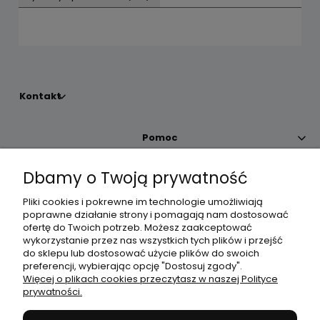
Kontakt
Pomoc
Dbamy o Twoją prywatność
Moje konto
Pliki cookies i pokrewne im technologie umożliwiają
poprawne działanie strony i pomagają nam dostosować
Płatności i dostawa
ofertę do Twoich potrzeb. Możesz zaakceptować
wykorzystanie przez nas wszystkich tych plików i przejść
do sklepu lub dostosować użycie plików do swoich
Informacje
preferencji, wybierając opcję "Dostosuj zgody".
Więcej o plikach cookies przeczytasz w naszej Polityce
prywatności.
O nas