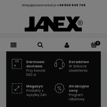
sklep@janexmarket.pl
+48 504 545 749
Darmowa
Doradztwo
dostawa
W doborze
Przy kwocie
oświetlenia
500 zł
Magazyn
Atrakcyjne
Produkty z
ceny
wysyłką 24h
Program
rabatowy