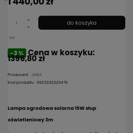
1 440,00 zł
do koszyka
szt.
Cena w koszyku:
-3 %
1396,80 zł
Producent:
JANEX
Kod produktu:
5923232323479
Lampa ogrodowa solarna 15W słup
oświetleniowy 3m