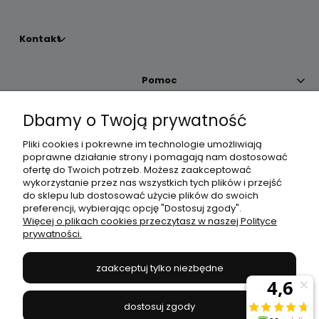
Kontakt
Pomoc
Dbamy o Twoją prywatność
Moje konto
Pliki cookies i pokrewne im technologie umożliwiają
poprawne działanie strony i pomagają nam dostosować
Płatności i dostawa
ofertę do Twoich potrzeb. Możesz zaakceptować
wykorzystanie przez nas wszystkich tych plików i przejść
do sklepu lub dostosować użycie plików do swoich
Informacje
preferencji, wybierając opcję "Dostosuj zgody".
Więcej o plikach cookies przeczytasz w naszej Polityce
prywatności.
O nas
zaakceptuj tylko niezbędne
JANEX
// ul. Przemysłowa 11a, 75-216 Koszalin //
NIP
669-050-03-43
dostosuj zgody
//
Tel.:
504 545 749
//
E-mail:
sklep@janexmarket.pl