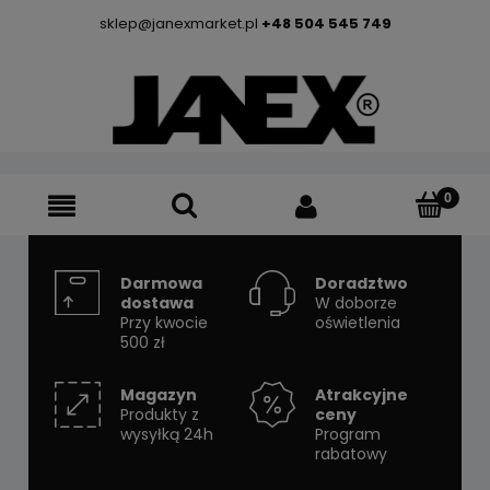
sklep@janexmarket.pl
+48 504 545 749
Darmowa
Doradztwo
dostawa
W doborze
Przy kwocie
oświetlenia
500 zł
Magazyn
Atrakcyjne
Produkty z
ceny
wysyłką 24h
Program
rabatowy