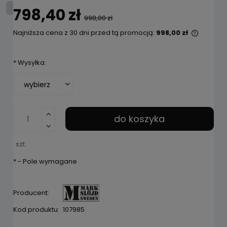
798,40 zł
998,00 zł
Najniższa cena z 30 dni przed tą promocją:
998,00 zł
Jeżeli 
niż 30 d
*
Wysyłka:
cena o
pojawił
do koszyka
szt.
*
- Pole wymagane
Producent:
Kod produktu:
107985