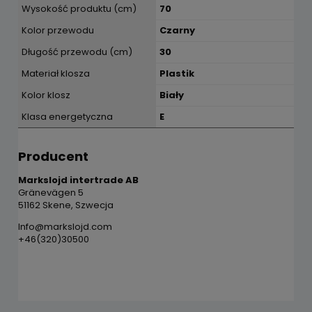
Wysokość produktu (cm)
70
Kolor przewodu
Czarny
Długość przewodu (cm)
30
Materiał klosza
Plastik
Kolor klosz
Biały
Klasa energetyczna
E
Producent
Markslojd intertrade AB
Gränevägen 5
51162 Skene, Szwecja
Info@markslojd.com
+46(320)30500