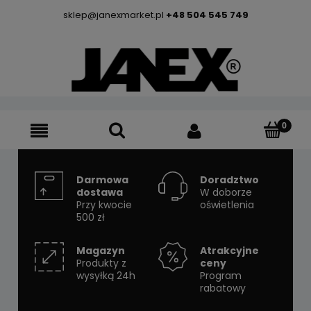
sklep@janexmarket.pl
+48 504 545 749
Darmowa
Doradztwo
dostawa
W doborze
Przy kwocie
oświetlenia
500 zł
Magazyn
Atrakcyjne
Produkty z
ceny
wysyłką 24h
Program
rabatowy