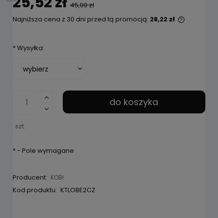
25,52 zł
45,00 zł
Najniższa cena z 30 dni przed tą promocją:
28,22 zł
Jeżeli pr
niż 30 dni
*
Wysyłka:
cena od 
pojawił s
do koszyka
szt.
*
- Pole wymagane
Producent:
KOBI
Kod produktu:
KTLOBE2CZ