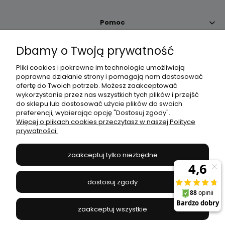
Pomoc
Dbamy o Twoją prywatność
Moje konto
Pliki cookies i pokrewne im technologie umożliwiają
poprawne działanie strony i pomagają nam dostosować
Płatności i dostawa
ofertę do Twoich potrzeb. Możesz zaakceptować
wykorzystanie przez nas wszystkich tych plików i przejść
do sklepu lub dostosować użycie plików do swoich
Informacje
preferencji, wybierając opcję "Dostosuj zgody".
Więcej o plikach cookies przeczytasz w naszej Polityce
prywatności.
O nas
zaakceptuj tylko niezbędne
JANEX
// ul. Przemysłowa 11a, 75-216 Koszalin //
NIP
669-050-03-43
dostosuj zgody
//
Tel.:
504 545 749
//
E-mail:
sklep@janexmarket.pl
zaakceptuj wszystkie