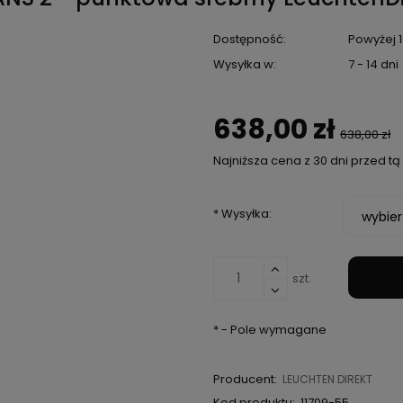
Dostępność:
Powyżej 1
Wysyłka w:
7 - 14 dni
638,00 zł
638,00 zł
Najniższa cena z 30 dni przed t
Jeżeli produkt je
*
Wysyłka:
niż 30 dni, wyświe
cena od momentu
pojawił się w spr
szt.
*
- Pole wymagane
Producent:
LEUCHTEN DIREKT
Kod produktu:
11709-55