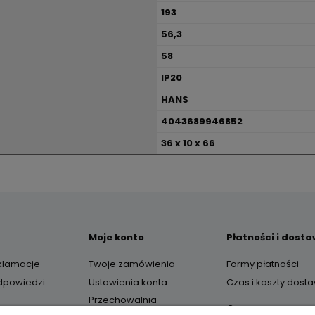
193
56,3
58
IP20
HANS
4043689946852
36 x 10 x 66
Moje konto
Płatności i dost
eklamacje
Twoje zamówienia
Formy płatności
odpowiedzi
Ustawienia konta
Czas i koszty dost
Przechowalnia
O nas