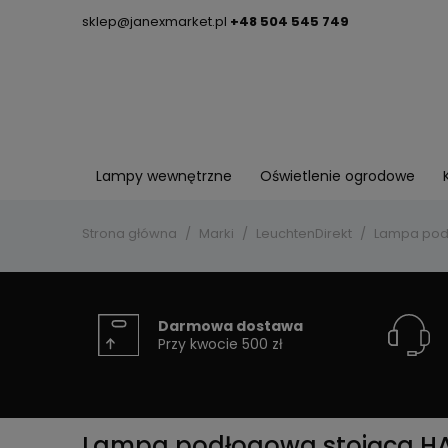
sklep@janexmarket.pl
+48 504 545 749
Lampy wewnętrzne
Oświetlenie ogrodowe
Strona główna
Marki
LeuchtenDirekt
Lampa podł
Darmowa dostawa
Przy kwocie 500 zł
Lampa podłogowa stojąca HAN