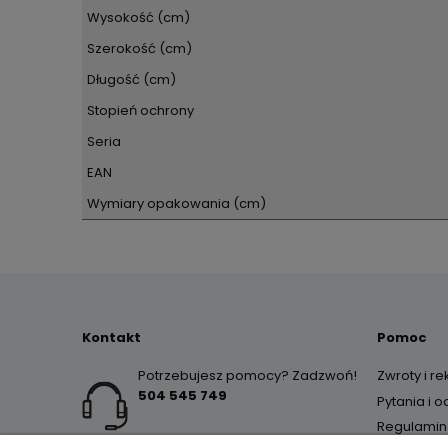
Wysokość (cm)
Szerokość (cm)
Długość (cm)
Stopień ochrony
Seria
EAN
Wymiary opakowania (cm)
Kontakt
Pomoc
Potrzebujesz pomocy? Zadzwoń!
Zwroty i r
504 545 749
Pytania i 
Regulamin