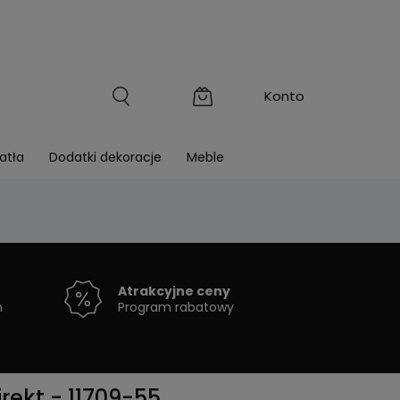
atła
Dodatki dekoracje
Meble
5
Atrakcyjne ceny
h
Program rabatowy
ekt - 11709-55