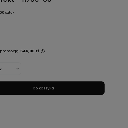
00 sztuk
ą promocją:
546,00 zł
st sprzedawany krócej
tlana jest najniższa
, kiedy produkt
zedaży.
do koszyka