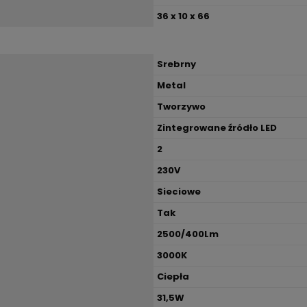
36 x 10 x 66
Srebrny
Metal
Tworzywo
Zintegrowane źródło LED
2
230V
Sieciowe
Tak
2500/400Lm
3000K
Ciepła
31,5W