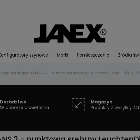
Konfiguratory szynowe
Marki
Pomieszczenia
Źródła świ
ogowa stojąca HANS 2 - punktowa srebrny LeuchtenDirekt - 11709-5
Doradztwo
Magazyn
W doborze oświetlenia
Produkty z wysyłką 24
S 2 - punktowa srebrny LeuchtenDir