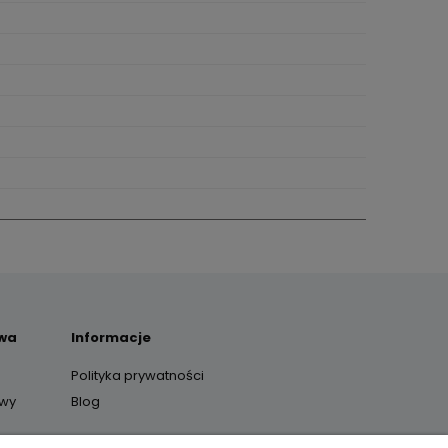
awa
Informacje
Polityka prywatności
awy
Blog