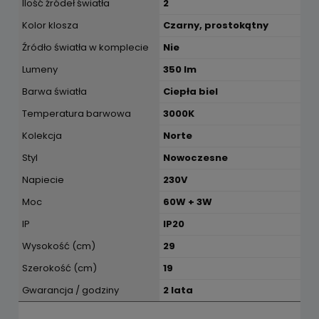
Ilość źródeł światła
2
Kolor klosza
Czarny, prostokątny
Źródło światła w komplecie
Nie
Lumeny
350 lm
Barwa światła
Ciepła biel
Temperatura barwowa
3000K
Kolekcja
Norte
Styl
Nowoczesne
Napiecie
230V
Moc
60W + 3W
IP
IP20
Wysokość (cm)
29
Szerokość (cm)
19
Gwarancja / godziny
2 lata