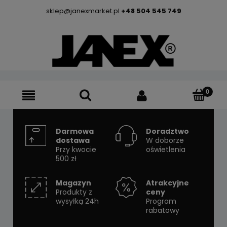
sklep@janexmarket.pl
+48 504 545 749
Darmowa
Doradztwo
dostawa
W doborze
Przy kwocie
oświetlenia
500 zł
Magazyn
Atrakcyjne
Produkty z
ceny
wysyłką 24h
Program
rabatowy