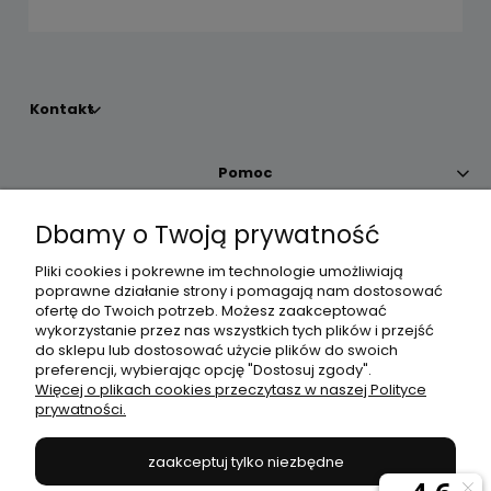
Kontakt
Pomoc
Dbamy o Twoją prywatność
Moje konto
Pliki cookies i pokrewne im technologie umożliwiają
poprawne działanie strony i pomagają nam dostosować
Płatności i dostawa
ofertę do Twoich potrzeb. Możesz zaakceptować
wykorzystanie przez nas wszystkich tych plików i przejść
do sklepu lub dostosować użycie plików do swoich
Informacje
preferencji, wybierając opcję "Dostosuj zgody".
Więcej o plikach cookies przeczytasz w naszej Polityce
prywatności.
O nas
zaakceptuj tylko niezbędne