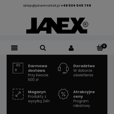
sklep@janexmarket.pl
+48 504 545 749
Darmowa
Doradztwo
dostawa
W doborze
Przy kwocie
oświetlenia
500 zł
Magazyn
Atrakcyjne
Produkty z
ceny
wysyłką 24h
Program
rabatowy