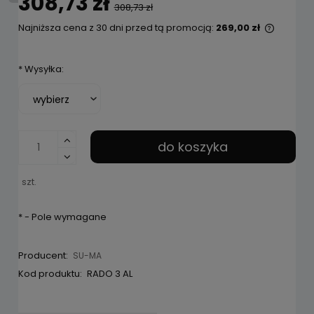
308,73 zł
308,73 zł
Najniższa cena z 30 dni przed tą promocją:
269,00 zł
Jeżeli 
niż 30 d
*
Wysyłka:
cena o
pojawił
do koszyka
szt.
*
- Pole wymagane
Producent:
SU-MA
Kod produktu:
RADO 3 AL