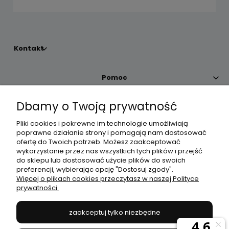
Kontakt
Pomoc
Dbamy o Twoją prywatność
Moje konto
Pliki cookies i pokrewne im technologie umożliwiają
poprawne działanie strony i pomagają nam dostosować
Płatności i dostawa
ofertę do Twoich potrzeb. Możesz zaakceptować
wykorzystanie przez nas wszystkich tych plików i przejść
do sklepu lub dostosować użycie plików do swoich
Informacje
preferencji, wybierając opcję "Dostosuj zgody".
Więcej o plikach cookies przeczytasz w naszej Polityce
prywatności.
O nas
zaakceptuj tylko niezbędne