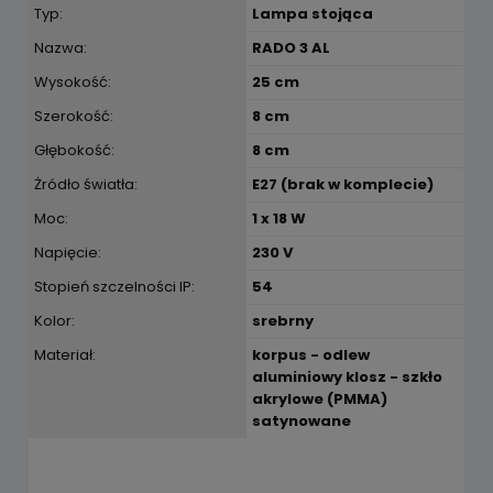
Typ:
Lampa stojąca
Nazwa:
RADO 3 AL
Wysokość:
25 cm
Szerokość:
8 cm
Głębokość:
8 cm
Żródło światła:
E27 (brak w komplecie)
Moc:
1 x 18 W
Napięcie:
230 V
Stopień szczelności IP:
54
Kolor:
srebrny
Materiał:
korpus - odlew
aluminiowy klosz - szkło
akrylowe (PMMA)
satynowane