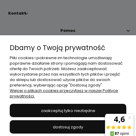
Kontakt
Pomoc
Dbamy o Twoją prywatność
Moje konto
Pliki cookies i pokrewne im technologie umożliwiają
poprawne działanie strony i pomagają nam dostosować
Płatności i dostawa
ofertę do Twoich potrzeb. Możesz zaakceptować
wykorzystanie przez nas wszystkich tych plików i przejść
do sklepu lub dostosować użycie plików do swoich
Informacje
preferencji, wybierając opcję "Dostosuj zgody".
Więcej o plikach cookies przeczytasz w naszej Polityce
prywatności.
O nas
zaakceptuj tylko niezbędne
JANEX
// ul. Przemysłowa 11a, 75-216 Koszalin //
NIP
669-050-03-43
dostosuj zgody
//
Tel.:
504 545 749
//
E-mail:
sklep@janexmarket.pl