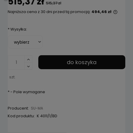
515,37 zł
515,37 zł
Najniższa cena z 30 dni przed tą promocją:
494,46 zł
Jeżeli
niż 30 
*
Wysyłka:
cena o
pojawił
do koszyka
szt.
*
- Pole wymagane
Producent:
SU-MA
Kod produktu:
K 4011/1/BD