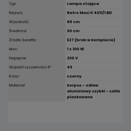
Typ:
Lampa stojąca
Nazwa:
Retro Maxi K 4011/1 BD
Wysokość:
65 cm
Średnica:
30 cm
Żródło światła:
E27 (brak w komplecie)
Moc:
1 x 100 W
Napięcie:
230 V
Stopień szczelności IP:
43
Kolor:
czarny
Materiał:
korpus - odlew
aluminiowy szybki - szkło
piaskowane