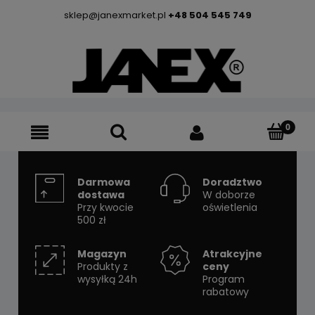
sklep@janexmarket.pl
+48 504 545 749
Darmowa
Doradztwo
dostawa
W doborze
Przy kwocie
oświetlenia
500 zł
Magazyn
Atrakcyjne
Produkty z
ceny
wysyłką 24h
Program
rabatowy