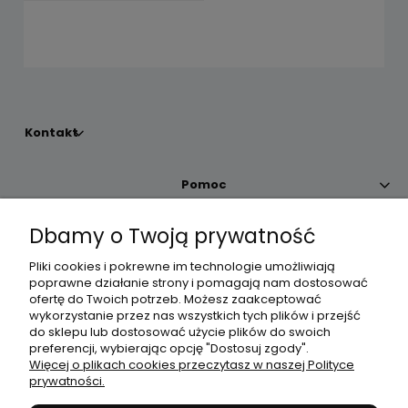
Kontakt
Pomoc
Dbamy o Twoją prywatność
Moje konto
Pliki cookies i pokrewne im technologie umożliwiają
poprawne działanie strony i pomagają nam dostosować
Płatności i dostawa
ofertę do Twoich potrzeb. Możesz zaakceptować
wykorzystanie przez nas wszystkich tych plików i przejść
do sklepu lub dostosować użycie plików do swoich
Informacje
preferencji, wybierając opcję "Dostosuj zgody".
Więcej o plikach cookies przeczytasz w naszej Polityce
prywatności.
O nas