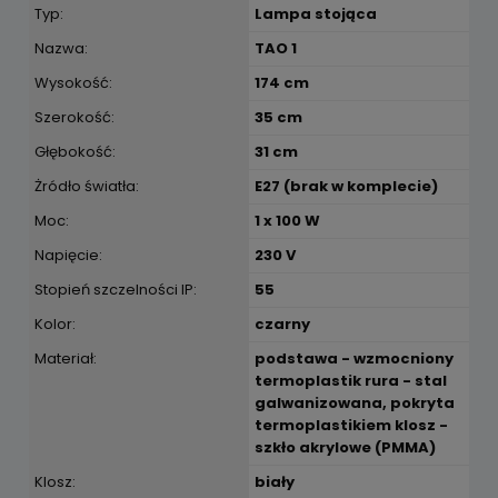
Typ:
Lampa stojąca
Nazwa:
TAO 1
Wysokość:
174 cm
Szerokość:
35 cm
Głębokość:
31 cm
Żródło światła:
E27 (brak w komplecie)
Moc:
1 x 100 W
Napięcie:
230 V
Stopień szczelności IP:
55
Kolor:
czarny
Materiał:
podstawa - wzmocniony
termoplastik rura - stal
galwanizowana, pokryta
termoplastikiem klosz -
szkło akrylowe (PMMA)
Klosz:
biały