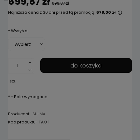
699,87 zł
699,87 zł
Najniższa cena z 30 dni przed tą promocją:
678,00 zł
Jeżeli 
niż 30 d
*
Wysyłka:
cena od
pojawił
do koszyka
szt.
*
- Pole wymagane
Producent:
SU-MA
Kod produktu:
TAO 1