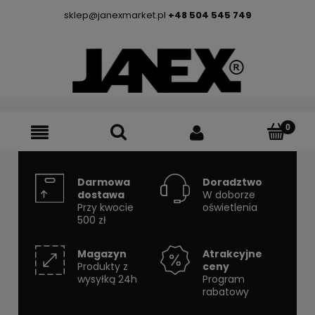
sklep@janexmarket.pl
+48 504 545 749
Darmowa
Doradztwo
dostawa
W doborze
Przy kwocie
oświetlenia
500 zł
Magazyn
Atrakcyjne
Produkty z
ceny
wysyłką 24h
Program
rabatowy