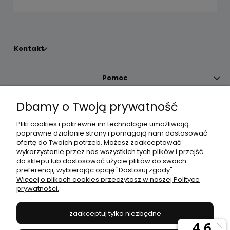
Kontakt
Pomoc
Dbamy o Twoją prywatność
Moje konto
Pliki cookies i pokrewne im technologie umożliwiają
poprawne działanie strony i pomagają nam dostosować
Płatności i dostawa
ofertę do Twoich potrzeb. Możesz zaakceptować
wykorzystanie przez nas wszystkich tych plików i przejść
do sklepu lub dostosować użycie plików do swoich
Informacje
preferencji, wybierając opcję "Dostosuj zgody".
Więcej o plikach cookies przeczytasz w naszej Polityce
prywatności.
O nas
zaakceptuj tylko niezbędne