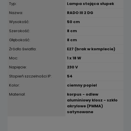
Typ:
Lampa stojąca słupek
Nazwa:
RADO III 2 DG
Wysokość:
50 cm
Szerokość:
8 cm
Głębokość:
8 cm
Żródło światła:
E27 (brak w komplecie)
Moc:
1 x 18 W
Napięcie:
230 V
Stopień szczelności IP:
54
Kolor:
ciemny popiel
Materiał:
korpus - odlew
aluminiowy klosz - szkło
akrylowe (PMMA)
satynowane