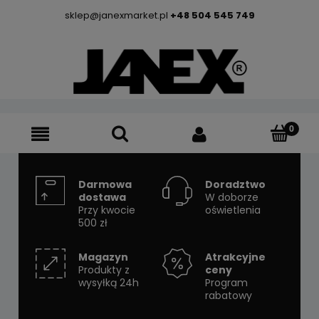
sklep@janexmarket.pl
+48 504 545 749
Darmowa
Doradztwo
dostawa
W doborze
Przy kwocie
oświetlenia
500 zł
Magazyn
Atrakcyjne
Produkty z
ceny
wysyłką 24h
Program
rabatowy