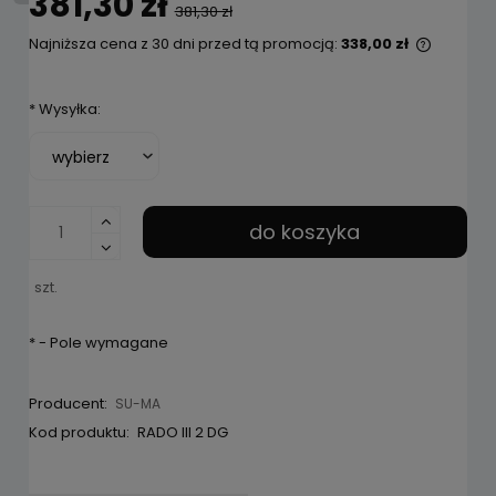
381,30 zł
381,30 zł
Najniższa cena z 30 dni przed tą promocją:
338,00 zł
Jeżeli 
niż 30 d
*
Wysyłka:
cena od
pojawił 
do koszyka
szt.
*
- Pole wymagane
Producent:
SU-MA
Kod produktu:
RADO III 2 DG