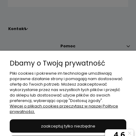
Kontakt
Pomoc
Dbamy o Twoją prywatność
Moje konto
Pliki cookies i pokrewne im technologie umożliwiają
poprawne działanie strony i pomagają nam dostosować
Płatności i dostawa
ofertę do Twoich potrzeb. Możesz zaakceptować
wykorzystanie przez nas wszystkich tych plików i przejść
do sklepu lub dostosować użycie plików do swoich
Informacje
preferencji, wybierając opcję "Dostosuj zgody".
Więcej o plikach cookies przeczytasz w naszej Polityce
prywatności.
O nas
zaakceptuj tylko niezbędne