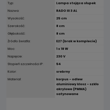
Typ:
Lampa stojąca słupek
Nazwa:
RADO III 3 AL
Wysokość:
25 cm
Szerokość:
8 cm
Głębokość:
8 cm
Żródło światła:
E27 (brak w komplecie)
Moc:
1 x 18 W
Napięcie:
230 V
Stopień szczelności IP:
54
Kolor:
srebrny
Materiał:
korpus - odlew
aluminiowy klosz - szkło
akrylowe (PMMA)
satynowane