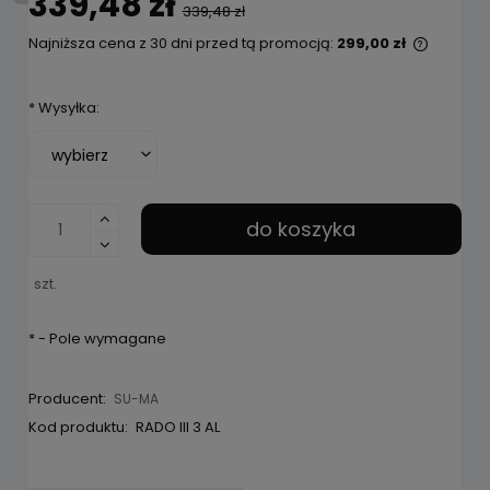
339,48 zł
339,48 zł
Najniższa cena z 30 dni przed tą promocją:
299,00 zł
Jeżeli 
niż 30 d
*
Wysyłka:
cena o
pojawił
do koszyka
szt.
*
- Pole wymagane
Producent:
SU-MA
Kod produktu:
RADO III 3 AL