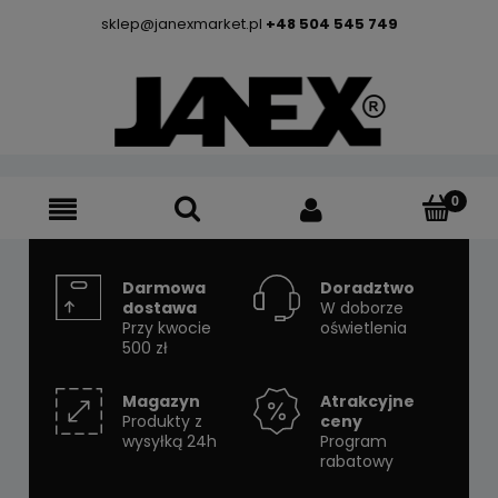
sklep@janexmarket.pl
+48 504 545 749
Darmowa
Doradztwo
dostawa
W doborze
Przy kwocie
oświetlenia
500 zł
Magazyn
Atrakcyjne
Produkty z
ceny
wysyłką 24h
Program
rabatowy