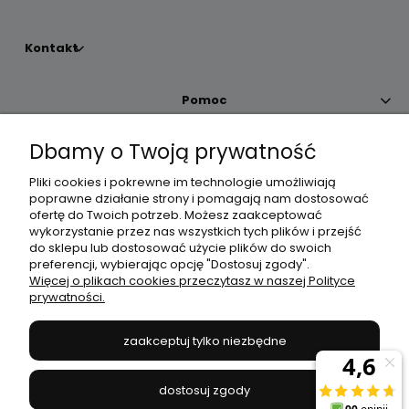
Kontakt
Pomoc
Dbamy o Twoją prywatność
Moje konto
Pliki cookies i pokrewne im technologie umożliwiają
poprawne działanie strony i pomagają nam dostosować
Płatności i dostawa
ofertę do Twoich potrzeb. Możesz zaakceptować
wykorzystanie przez nas wszystkich tych plików i przejść
do sklepu lub dostosować użycie plików do swoich
Informacje
preferencji, wybierając opcję "Dostosuj zgody".
Więcej o plikach cookies przeczytasz w naszej Polityce
prywatności.
O nas
zaakceptuj tylko niezbędne
JANEX
// ul. Przemysłowa 11a, 75-216 Koszalin //
NIP
669-050-03-43
dostosuj zgody
//
Tel.:
504 545 749
//
E-mail:
sklep@janexmarket.pl