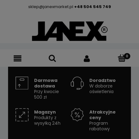
sklep@janexmarket.pl
+48 504 545 749
Darmowa
Doradztwo
dostawa
W doborze
Przy kwocie
oświetlenia
500 zł
Magazyn
Atrakcyjne
Produkty z
ceny
wysyłką 24h
Program
rabatowy