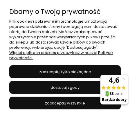
Dbamy o Twoją prywatność
Moje konto
Pliki cookies i pokrewne im technologie umożliwiają
poprawne działanie strony i pomagają nam dostosować
Płatności i dostawa
ofertę do Twoich potrzeb. Możesz zaakceptować
wykorzystanie przez nas wszystkich tych plików i przejść
do sklepu lub dostosować użycie plików do swoich
Informacje
preferencji, wybierając opcję "Dostosuj zgody".
Więcej o plikach cookies przeczytasz w naszej Polityce
prywatności.
O nas
zaakceptuj tylko niezbędne
JANEX
// ul. Przemysłowa 11a, 75-216 Koszalin //
NIP
669-050-03-43
dostosuj zgody
//
Tel.:
504 545 749
//
E-mail:
sklep@janexmarket.pl
zaakceptuj wszystkie
pokaż pełną wersję strony