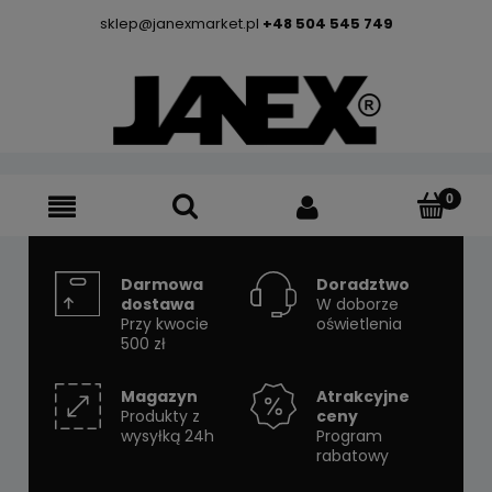
sklep@janexmarket.pl
+48 504 545 749
Darmowa
Doradztwo
dostawa
W doborze
Przy kwocie
oświetlenia
500 zł
Magazyn
Atrakcyjne
Produkty z
ceny
wysyłką 24h
Program
rabatowy