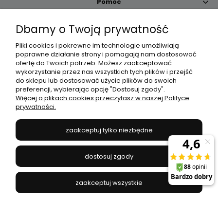
Pomoc
Dbamy o Twoją prywatność
Moje konto
Pliki cookies i pokrewne im technologie umożliwiają
poprawne działanie strony i pomagają nam dostosować
Płatności i dostawa
ofertę do Twoich potrzeb. Możesz zaakceptować
wykorzystanie przez nas wszystkich tych plików i przejść
do sklepu lub dostosować użycie plików do swoich
Informacje
preferencji, wybierając opcję "Dostosuj zgody".
Więcej o plikach cookies przeczytasz w naszej Polityce
prywatności.
O nas
zaakceptuj tylko niezbędne
JANEX
// ul. Przemysłowa 11a, 75-216 Koszalin //
NIP
669-050-03-43
dostosuj zgody
//
Tel.:
504 545 749
//
E-mail:
sklep@janexmarket.pl
zaakceptuj wszystkie
pokaż pełną wersję strony