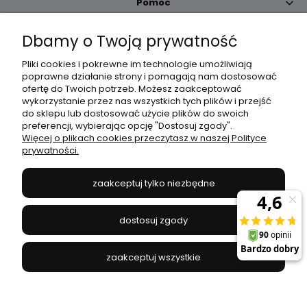
Pomoc
Dbamy o Twoją prywatność
Moje konto
Pliki cookies i pokrewne im technologie umożliwiają
poprawne działanie strony i pomagają nam dostosować
Płatności i dostawa
ofertę do Twoich potrzeb. Możesz zaakceptować
wykorzystanie przez nas wszystkich tych plików i przejść
do sklepu lub dostosować użycie plików do swoich
Informacje
preferencji, wybierając opcję "Dostosuj zgody".
Więcej o plikach cookies przeczytasz w naszej Polityce
prywatności.
O nas
zaakceptuj tylko niezbędne
JANEX
// ul. Przemysłowa 11a, 75-216 Koszalin //
NIP
669-050-03-43
dostosuj zgody
//
Tel.:
504 545 749
//
E-mail:
sklep@janexmarket.pl
zaakceptuj wszystkie
pokaż pełną wersję strony