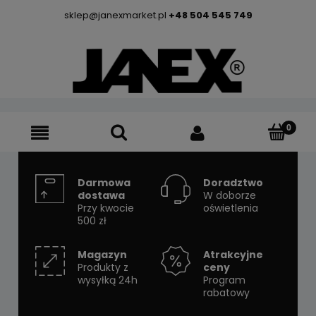
sklep@janexmarket.pl
+48 504 545 749
Darmowa
Doradztwo
dostawa
W doborze
Przy kwocie
oświetlenia
500 zł
Magazyn
Atrakcyjne
Produkty z
ceny
wysyłką 24h
Program
rabatowy