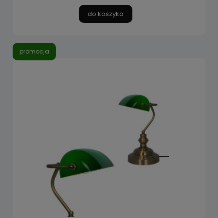
do koszyka
promocja