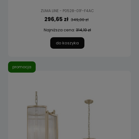
ZUMA LINE - P0528-01F-F4AC
296,65 zł
349,00 zł
Najniższa cena:
314,10 zł
do koszyka
promocja