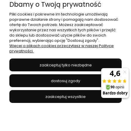
Dbamy o Twoją prywatność
ZUMA LINE - W0389-01A-B5AC
228,65 zł
269,00 zł
Pliki cookies i pokrewne im technologie umożliwiają
poprawne działanie strony i pomagają nam dostosować
Najniższa cena:
242,10 zł
ofertę do Twoich potrzeb. Możesz zaakceptować
wykorzystanie przez nas wszystkich tych plików i przejść
do koszyka
do sklepu lub dostosować użycie plików do swoich
preferencji, wybierając opcję "Dostosuj zgody".
Więcej o plikach cookies przeczytasz w naszej Polityce
prywatności.
promocja
zaakceptuj tylko niezbędne
dostosuj zgody
zaakceptuj wszystkie