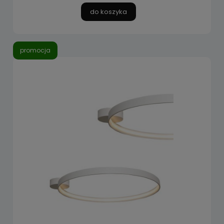
do koszyka
promocja