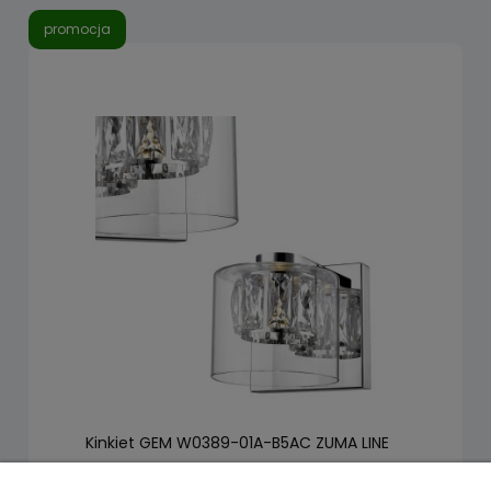
promocja
Kinkiet GEM W0389-01A-B5AC ZUMA LINE