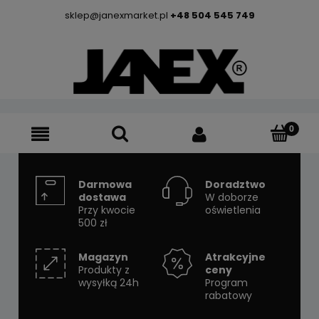
sklep@janexmarket.pl
+48 504 545 749
Darmowa
Doradztwo
dostawa
W doborze
Przy kwocie
oświetlenia
500 zł
Magazyn
Atrakcyjne
Produkty z
ceny
wysyłką 24h
Program
rabatowy