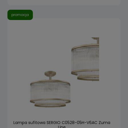
promocja
Lampa sufitowa SERGIO C0528-05H-V6AC Zuma
Line