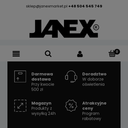
sklep@janexmarket.pl
+48 504 545 749
Darmowa
Doradztwo
dostawa
W doborze
Przy kwocie
oświetlenia
500 zł
Magazyn
Atrakcyjne
Produkty z
ceny
wysyłką 24h
Program
rabatowy