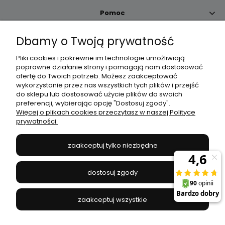
Pomoc
Dbamy o Twoją prywatność
Moje konto
Pliki cookies i pokrewne im technologie umożliwiają
poprawne działanie strony i pomagają nam dostosować
Płatności i dostawa
ofertę do Twoich potrzeb. Możesz zaakceptować
wykorzystanie przez nas wszystkich tych plików i przejść
do sklepu lub dostosować użycie plików do swoich
Informacje
preferencji, wybierając opcję "Dostosuj zgody".
Więcej o plikach cookies przeczytasz w naszej Polityce
prywatności.
O nas
zaakceptuj tylko niezbędne
JANEX
// ul. Przemysłowa 11a, 75-216 Koszalin //
NIP
669-050-03-43
dostosuj zgody
//
Tel.:
504 545 749
//
E-mail:
sklep@janexmarket.pl
zaakceptuj wszystkie