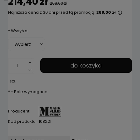
214,40 zł
268,00 zł
Najniższa cena z 30 dni przed tą promocją:
268,00 zł
Jeżeli 
niż 30 d
*
Wysyłka:
cena od
pojawił
do koszyka
szt.
*
- Pole wymagane
Producent:
Kod produktu:
108221