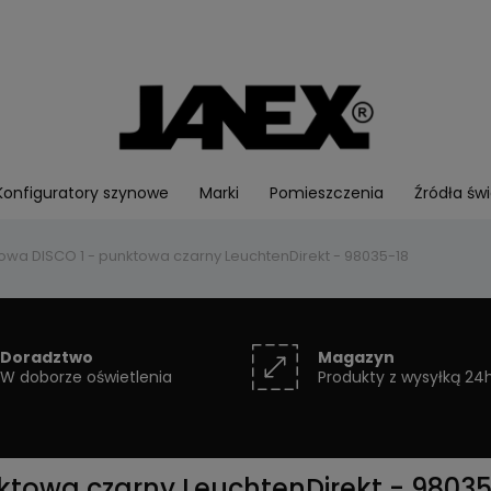
Konfiguratory szynowe
Marki
Pomieszczenia
Źródła świ
owa DISCO 1 - punktowa czarny LeuchtenDirekt - 98035-18
Doradztwo
Magazyn
W doborze oświetlenia
Produkty z wysyłką 24
ktowa czarny LeuchtenDirekt - 98035