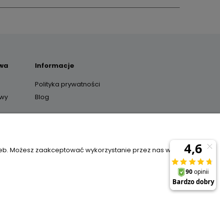
awa
Informacje
Polityka prywatności
awy
Blog
y
zeb. Możesz zaakceptować wykorzystanie przez nas wszystkich
il:
sklep@janexmarket.pl