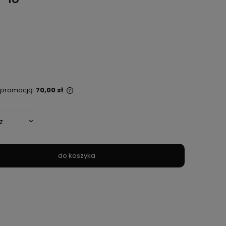
ą promocją:
70,00 zł
t sprzedawany krócej
ana jest najniższa
kiedy produkt
daży.
do koszyka