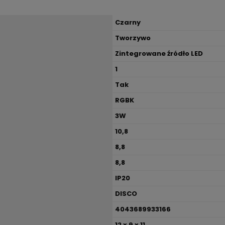
Czarny
Tworzywo
Zintegrowane źródło LED
1
Tak
RGBK
3W
10,8
8,8
8,8
IP20
DISCO
4043689933166
12 x 9 x 11