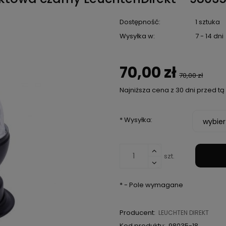
Dostępność:
1 sztuka
Wysyłka w:
7 - 14 dni
70,00 zł
70,00 zł
Najniższa cena z 30 dni przed t
Jeżeli produkt jes
*
Wysyłka:
niż 30 dni, wyświetl
cena od momentu, 
pojawił się w sprze
szt.
*
- Pole wymagane
Producent:
LEUCHTEN DIREKT
Kod produktu:
98035-18