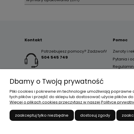
Kontakt
Pomoc
Potrzebujesz pomocy? Zadzwoń!
Zwroty i r
504 545 749
Pytania i 
Regulamin
Dbamy o Twoją prywatność
Pliki cookies i pokrewne im technologie umożliwiają poprawne
tych plików i przejść do sklepu lub dostosować użycie plików do
Więcej o plikach cookies przeczytasz w naszej Polityce prywatn
JANEX
// ul. Przemysłowa 
zaakceptuj tylko niezbędne
dostosuj zgody
zaakc