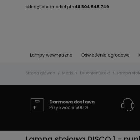
sklep@janexmarket.pl
+48 504 545 749
Lampy wewnętrzne
Oświetlenie ogrodowe
Strona główna
Marki
LeuchtenDirekt
Lampa stoł
Darmowa dostawa
Przy kwocie 500 zł
Lampa stołowa DISCO 1 - pun