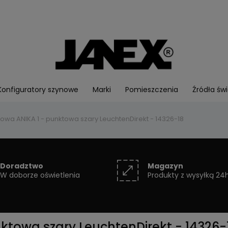
Konfiguratory szynowe
Marki
Pomieszczenia
Źródła świ
owa ANIKA 1 - punktowa szary LeuchtenDirekt - 14326-18
Doradztwo
Magazyn
W doborze oświetlenia
Produkty z wysyłką 24
ktowa szary LeuchtenDirekt - 14326-