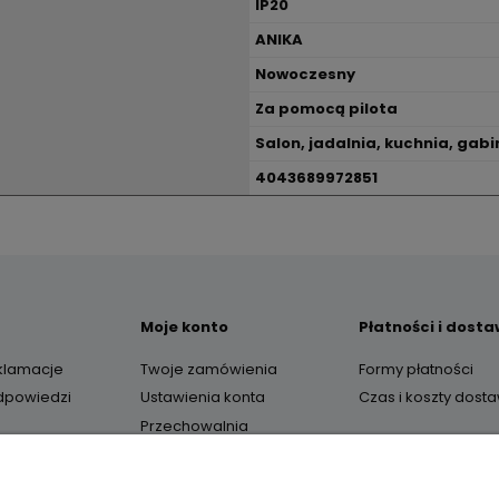
IP20
ANIKA
Nowoczesny
Za pomocą pilota
Salon, jadalnia, kuchnia, gabin
4043689972851
Moje konto
Płatności i dost
eklamacje
Twoje zamówienia
Formy płatności
odpowiedzi
Ustawienia konta
Czas i koszty dost
Przechowalnia
O nas
Kontakt i dane firm