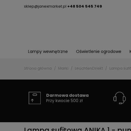
sklep@janexmarket.pl
+48 504 545 749
Lampy wewnętrzne
Oświetlenie ogrodowe
Strona główna
Marki
LeuchtenDirekt
Lampa sufit
Darmowa dostawa
Przy kwocie 500 zł
Lampa sufitowa ANIKA 1 - pun