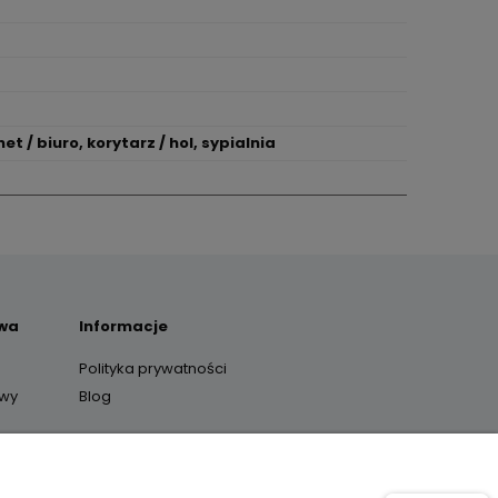
et / biuro, korytarz / hol, sypialnia
awa
Informacje
Polityka prywatności
awy
Blog
y