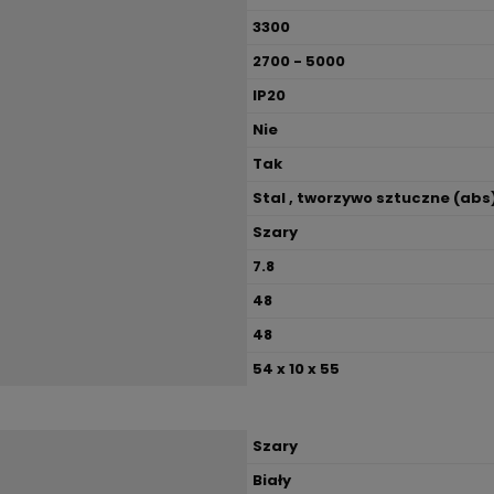
3300
2700 - 5000
IP20
Nie
Tak
Stal , tworzywo sztuczne (abs
Szary
7.8
48
48
54 x 10 x 55
Szary
Biały