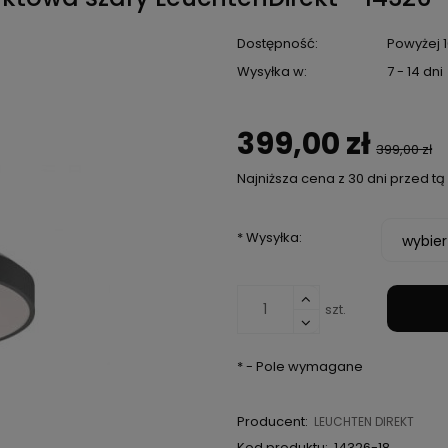
Dostępność:
Powyżej 1
Wysyłka w:
7 - 14 dni
399,00 zł
399,00 zł
Najniższa cena z 30 dni przed t
Jeżeli produkt je
*
Wysyłka:
niż 30 dni, wyświe
cena od momentu,
pojawił się w spr
szt.
*
- Pole wymagane
Producent:
LEUCHTEN DIREKT
Kod produktu:
14326-18