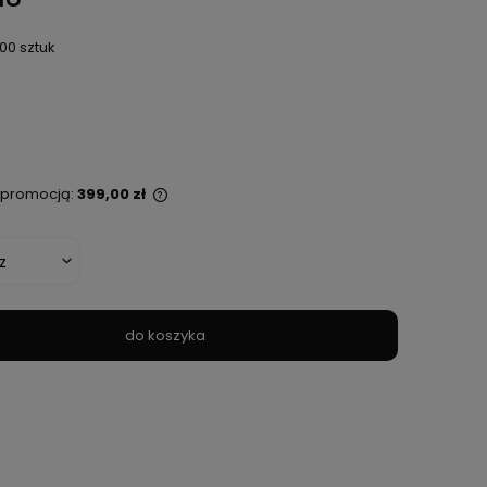
00 sztuk
ą promocją:
399,00 zł
st sprzedawany krócej
tlana jest najniższa
 kiedy produkt
zedaży.
do koszyka