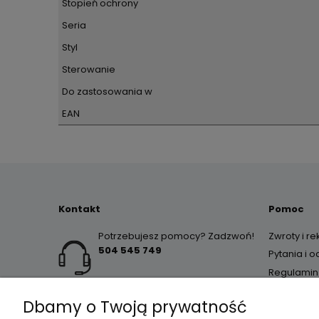
Stopień ochrony
Seria
Styl
Sterowanie
Do zastosowania w
EAN
Kontakt
Pomoc
Potrzebujesz pomocy? Zadzwoń!
Zwroty i r
504 545 749
Pytania i 
Regulamin
Dbamy o Twoją prywatność