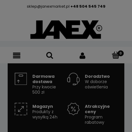
sklep@janexmarket.pl
+48 504 545 749
Darmowa
Doradztwo
dostawa
W doborze
Przy kwocie
oświetlenia
500 zł
Magazyn
Atrakcyjne
Produkty z
ceny
wysyłką 24h
Program
rabatowy