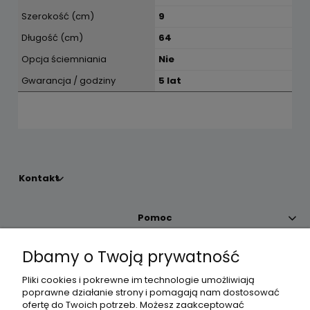
Szerokość (cm)
9
Długość (cm)
64
Opcja ściemniania
Nie
Gwarancja / godziny
5 lat
Kontakt
Pomoc
Dbamy o Twoją prywatność
Moje konto
Pliki cookies i pokrewne im technologie umożliwiają
poprawne działanie strony i pomagają nam dostosować
Płatności i dostawa
ofertę do Twoich potrzeb. Możesz zaakceptować