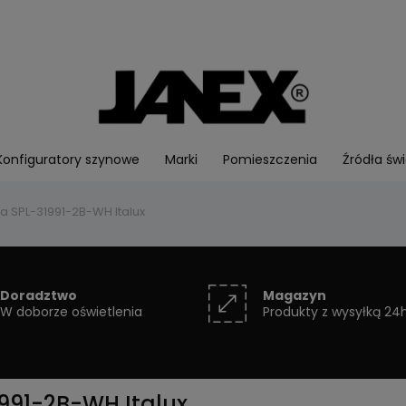
Konfiguratory szynowe
Marki
Pomieszczenia
Źródła świ
a SPL-31991-2B-WH Italux
Doradztwo
Magazyn
W doborze oświetlenia
Produkty z wysyłką 24
991-2B-WH Italux