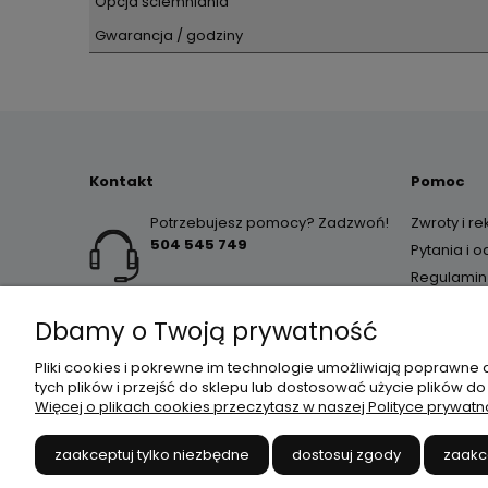
Opcja ściemniania
Gwarancja / godziny
Kontakt
Pomoc
Potrzebujesz pomocy? Zadzwoń!
Zwroty i r
504 545 749
Pytania i 
Regulamin
Dbamy o Twoją prywatność
Pliki cookies i pokrewne im technologie umożliwiają poprawne
tych plików i przejść do sklepu lub dostosować użycie plików do
Więcej o plikach cookies przeczytasz w naszej Polityce prywatn
JANEX
// ul. Przemysłowa 
zaakceptuj tylko niezbędne
dostosuj zgody
zaakc