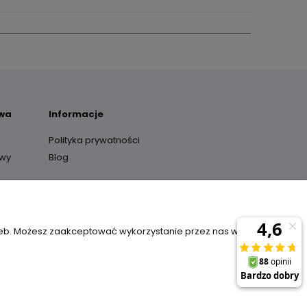
awa
Informacje
Polityka prywatności
awy
Blog
y
zeb. Możesz zaakceptować wykorzystanie przez nas wszystkich
il:
sklep@janexmarket.pl