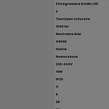
Zintegrowane źródło LED
2
Tworzywo sztuczne
1000 lm
Neutralna biel
4000K
Helvia
Nowoczesne
220-240V
10W
IP20
11
6
28