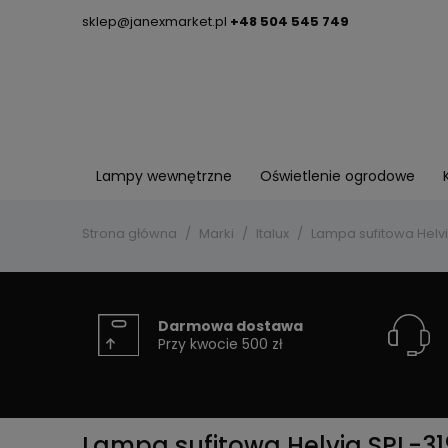
sklep@janexmarket.pl
+48 504 545 749
Lampy wewnętrzne
Oświetlenie ogrodowe
Strona główna
Marki
Italux
Lampa sufitowa Helvi
Darmowa dostawa
Przy kwocie 500 zł
Lampa sufitowa Helvia SPL-31