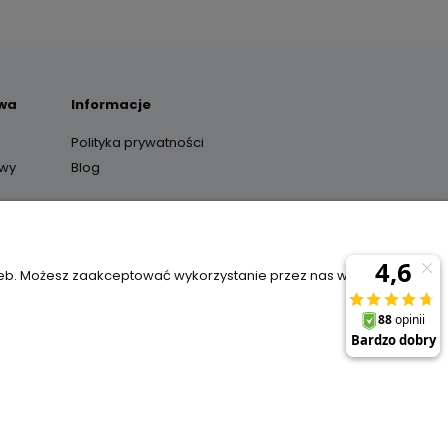
awa
Informacje
Polityka prywatności
awy
Blog
y
zeb. Możesz zaakceptować wykorzystanie przez nas wszystkich
il:
sklep@janexmarket.pl