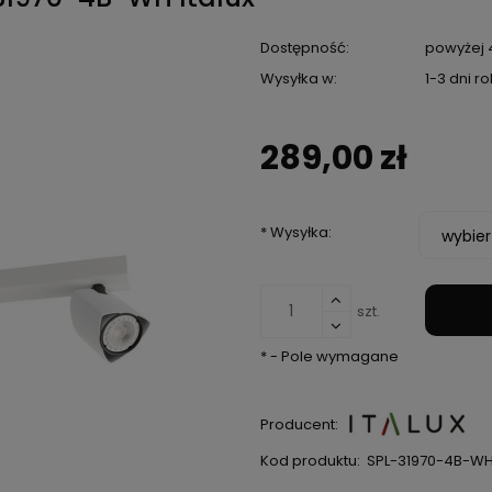
Dostępność:
powyżej 4
Wysyłka w:
1-3 dni r
289,00 zł
*
Wysyłka:
szt.
*
- Pole wymagane
Producent:
Kod produktu:
SPL-31970-4B-W