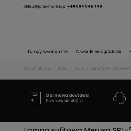
sklep@janexmarket.pl
+48 504 545 749
Lampy wewnętrzne
Oświetlenie ogrodowe
Strona główna
Marki
Italux
Lampa sufitowa Meru
Darmowa dostawa
Przy kwocie 500 zł
Lampa sufitowa Merusa SPL-