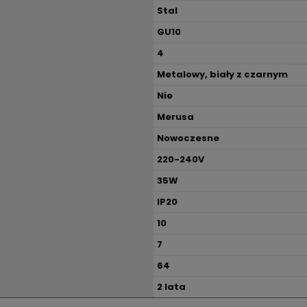
Stal
GU10
4
Metalowy, biały z czarnym
Nie
Merusa
Nowoczesne
220-240V
35W
IP20
10
7
64
2 lata