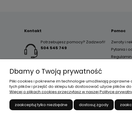
Kontakt
Pomoc
Potrzebujesz pomocy? Zadzwoń!
Zwroty i r
504 545 749
Pytania i 
Regulamin
Dbamy o Twoją prywatność
Pliki cookies i pokrewne im technologie umożliwiają poprawne
tych plików i przejść do sklepu lub dostosować użycie plików do
Więcej o plikach cookies przeczytasz w naszej Polityce prywatn
JANEX
// ul. Przemysłowa 
zaakceptuj tylko niezbędne
dostosuj zgody
zaakc