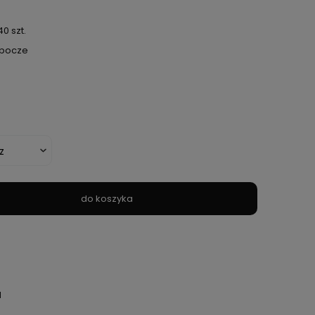
0 szt.
obocze
do koszyka
H