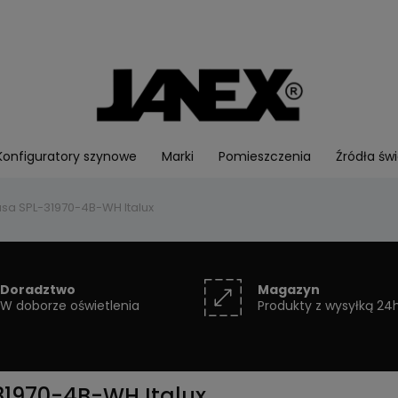
Konfiguratory szynowe
Marki
Pomieszczenia
Źródła świ
sa SPL-31970-4B-WH Italux
Doradztwo
Magazyn
W doborze oświetlenia
Produkty z wysyłką 24
31970-4B-WH Italux