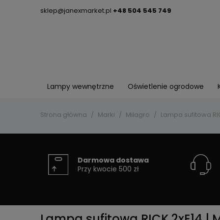
sklep@janexmarket.pl
+48 504 545 749
Lampy wewnętrzne
Oświetlenie ogrodowe
Strona główna
Marki
Milagro
Lampa sufitowa RIC
Darmowa dostawa
Przy kwocie 500 zł
Lampa sufitowa RICK 2xE14 | 