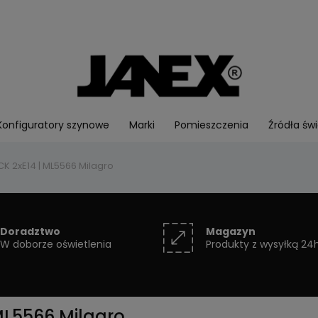
Konfiguratory szynowe
Marki
Pomieszczenia
Źródła świ
K 2xE14 | ML5566 Milagro
Doradztwo
Magazyn
W doborze oświetlenia
Produkty z wysyłką 24
ML5566 Milagro