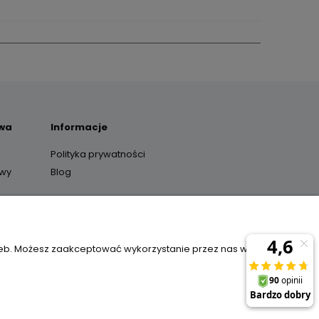
awa
Informacje
Polityka prywatności
awy
Blog
y
zeb. Możesz zaakceptować wykorzystanie przez nas wszystkich
il:
sklep@janexmarket.pl