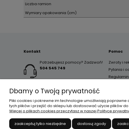
Liczba ramion
Wymiary opakowania (cm)
Kontakt
Pomoc
Potrzebujesz pomocy? Zadzwoń!
Zwroty i r
504 545 749
Pytania i 
Regulamin
Dbamy o Twoją prywatność
Pliki cookies i pokrewne im technologie umożliwiają poprawne
tych plików i przejść do sklepu lub dostosować użycie plików do
Więcej o plikach cookies przeczytasz w naszej Polityce prywatn
JANEX
// ul. Przemysłowa 
zaakceptuj tylko niezbędne
dostosuj zgody
zaakc