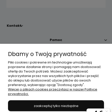
Kontakt
Pomoc
Dbamy o Twoją prywatność
Moje konto
Pliki cookies i pokrewne im technologie umożliwiają
poprawne działanie strony i pomagają nam dostosować
Płatności i dostawa
ofertę do Twoich potrzeb. Możesz zaakceptować
wykorzystanie przez nas wszystkich tych plików i przejść
do sklepu lub dostosować użycie plików do swoich
Informacje
preferencji, wybierając opcję "Dostosuj zgody".
Więcej o plikach cookies przeczytasz w naszej Polityce
prywatności.
O nas
zaakceptuj tylko niezbędne