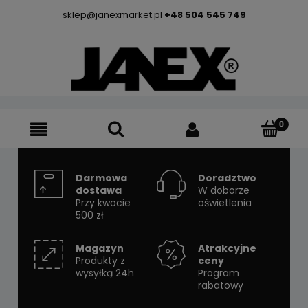
sklep@janexmarket.pl
+48 504 545 749
Darmowa
Doradztwo
dostawa
W doborze
Przy kwocie
oświetlenia
500 zł
Magazyn
Atrakcyjne
Produkty z
ceny
wysyłką 24h
Program
rabatowy